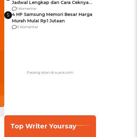
Jadwal Lengkap dan Cara Ceknya
agar Dana Tidak Hangus!
1 Komentar
4 HP Samsung Memori Besar Harga
5
Murah Mulai Rp1 Jutaan
0 Komentar
Top Writer Yoursay