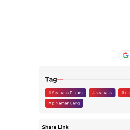
Tag
# Seabank Pinjam
# seabank
# ca
# pinjaman uang
Share Link