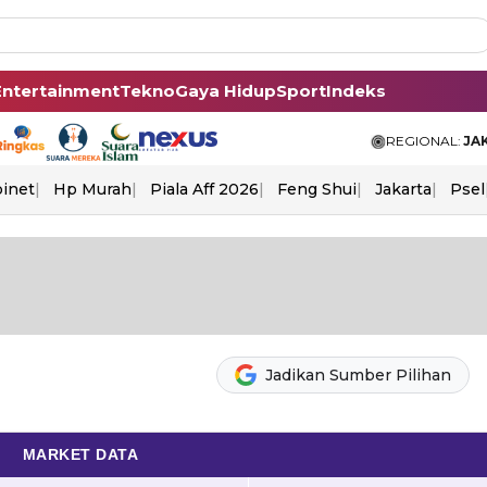
Entertainment
Tekno
Gaya Hidup
Sport
Indeks
REGIONAL:
JA
binet
Hp Murah
Piala Aff 2026
Feng Shui
Jakarta
Psel
Jadikan Sumber Pilihan
MARKET DATA