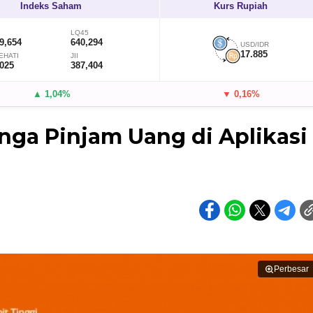
Indeks Saham
Kurs Rupiah
LQ45
9,654
640,294
USD/IDR
17.885
EHATI
JII
,025
387,404
▲ 1,04%
▼ 0,16%
unga Pinjam Uang di Aplikasi
Perbesar