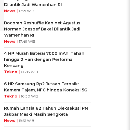
Dilantik Jadi Wamenhan RI
News |
17:21 WIB
Bocoran Reshuffle Kabinet Agustus:
Norman Joesoef Bakal Dilantik Jadi
Wamenhan RI
News |
17:49 WIB
4 HP Murah Baterai 7000 mAh, Tahan
hingga 2 Hari dengan Performa
Kencang
Tekno |
08:13 WIB
6 HP Samsung Rp2 Jutaan Terbaik:
Kamera Tajam, NFC hingga Koneksi 5G
Tekno |
10:30 WIB
Rumah Lansia 82 Tahun Dieksekusi PN
Jakbar Meski Masih Sengketa
News |
19:31 WIB