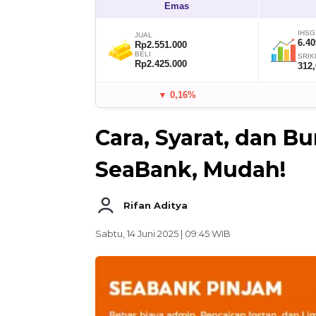
Emas
IHSG
JUAL
6.40
Rp2.551.000
BELI
SRIK
Rp2.425.000
312
▼ 0,16%
Cara, Syarat, dan B
SeaBank, Mudah!
Rifan Aditya
Sabtu, 14 Juni 2025 | 09:45 WIB