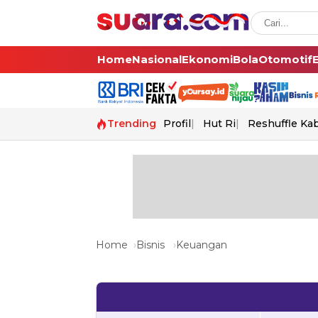
Home
Nasional
Ekonomi
Bola
Otomotif
Trending
Profil
Hut Ri
Reshuffle Ka
Home
Bisnis
Keuangan