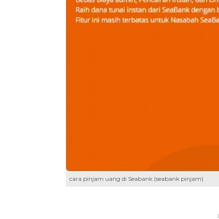
cara pinjam uang di Seabank (seabank pinjam)