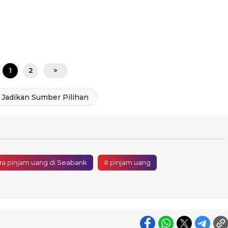
1
2
>
Jadikan Sumber Pilihan
ra pinjam uang di Seabank
# pinjam uang