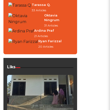
Tarassa Q.
33 Articles
Oktavia
Ningrum
31 Articles
Ardina Praf
21 Articles
Ryan Farizzal
20 Articles
Liks