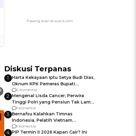
Diskusi Terpanas
Harta Kekayaan Iptu Setya Budi Dias,
1
Oknum KPK Pemeras Bupati
Pemalang
2 Komentar
Mengenal Lisda Cancer, Perwira
2
Tinggi Polri yang Pensiun Tak Lama
Usai Jadi Brigjen
1 Komentar
Bernafsu Kalahkan Timnas
3
Indonesia, Pelatih Vietnam
Berencana Pakai Jimat di Pakansari
1 Komentar
PIP Termin II 2026 Kapan Cair? Ini
4