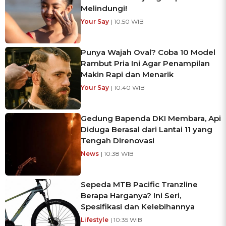
Melindungi!
Your Say
| 10:50 WIB
Punya Wajah Oval? Coba 10 Model
Rambut Pria Ini Agar Penampilan
Makin Rapi dan Menarik
Your Say
| 10:40 WIB
Gedung Bapenda DKI Membara, Api
Diduga Berasal dari Lantai 11 yang
Tengah Direnovasi
News
| 10:38 WIB
Sepeda MTB Pacific Tranzline
Berapa Harganya? Ini Seri,
Spesifikasi dan Kelebihannya
Lifestyle
| 10:35 WIB