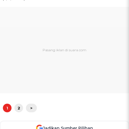
1
2
>
Jadikan Sumber Pilihan