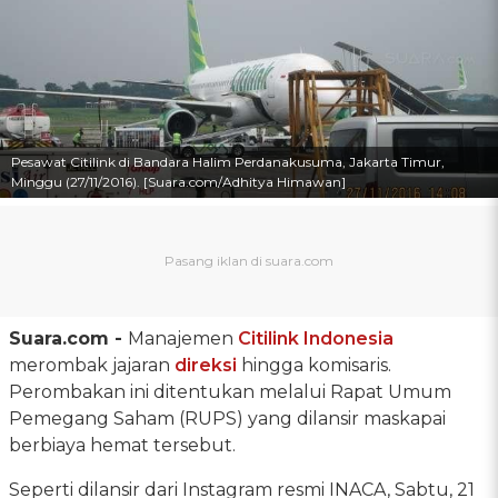
Pesawat Citilink di Bandara Halim Perdanakusuma, Jakarta Timur,
Minggu (27/11/2016). [Suara.com/Adhitya Himawan]
Suara.com -
Manajemen
Citilink Indonesia
merombak jajaran
direksi
hingga komisaris.
Perombakan ini ditentukan melalui Rapat Umum
Pemegang Saham (RUPS) yang dilansir maskapai
berbiaya hemat tersebut.
Seperti dilansir dari Instagram resmi INACA, Sabtu, 21