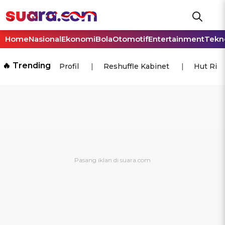
Home
Nasional
Ekonomi
Bola
Otomotif
Entertainment
Tekn
🔥 Trending
Profil
Reshuffle Kabinet
Hut Ri