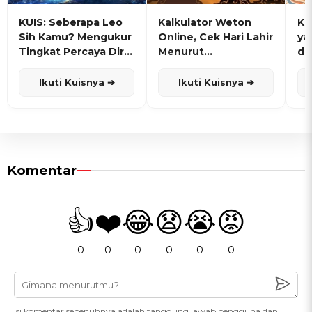
KUIS: Seberapa Leo
Kalkulator Weton
KU
Sih Kamu? Mengukur
Online, Cek Hari Lahir
ya
Tingkat Percaya Diri
Menurut
de
dan Karisma
Penanggalan Jawa
Ikuti Kuisnya ➔
Ikuti Kuisnya ➔
Komentar
👍
❤️
😂
😧
😭
😡
0
0
0
0
0
0
Isi komentar sepenuhnya adalah tanggung jawab pengguna dan