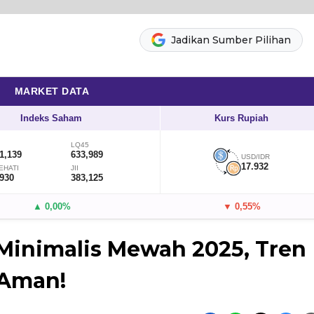
Jadikan Sumber Pilihan
MARKET DATA
Indeks Saham
Kurs Rupiah
LQ45
1,139
633,989
USD/IDR
17.932
EHATI
JII
,930
383,125
▲ 0,00%
▼ 0,55%
 Minimalis Mewah 2025, Tren
 Aman!