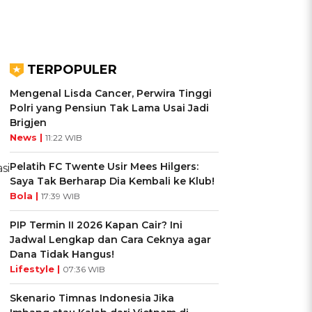
TERPOPULER
Mengenal Lisda Cancer, Perwira Tinggi
Polri yang Pensiun Tak Lama Usai Jadi
Brigjen
News |
11:22 WIB
Pelatih FC Twente Usir Mees Hilgers:
si
Saya Tak Berharap Dia Kembali ke Klub!
Bola |
17:39 WIB
PIP Termin II 2026 Kapan Cair? Ini
Jadwal Lengkap dan Cara Ceknya agar
Dana Tidak Hangus!
Lifestyle |
07:36 WIB
Skenario Timnas Indonesia Jika