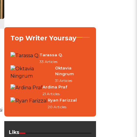
Top Writer Yoursay
Tarassa Q.
33 Articles
Oktavia
Ningrum
31 Articles
Ardina Praf
21 Articles
Ryan Farizzal
20 Articles
i
Liks