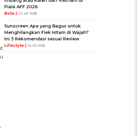
Imbang atau Kalah dari Vietnam di
Piala AFF 2026
Bola |
20:49 WIB
Sunscreen Apa yang Bagus untuk
Menghilangkan Flek Hitam di Wajah?
Ini 3 Rekomendasi sesuai Review
Lifestyle |
14:45 WIB
t.
bu
,