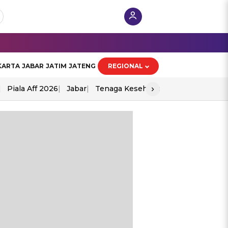
KARTA
JABAR
JATIM
JATENG
REGIONAL
›
Piala Aff 2026
Jabar
Tenaga Kesehatan
Ppad