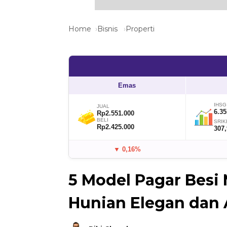
Home
Bisnis
Properti
Emas
IHSG
JUAL
6.35
Rp2.551.000
BELI
SRIK
Rp2.425.000
307
▼ 0,16%
5 Model Pagar Besi
Hunian Elegan dan