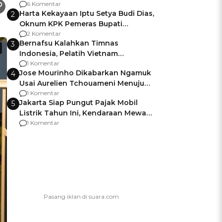
Gagalnya Negara Jamin Keamanan
6 Komentar
Harta Kekayaan Iptu Setya Budi Dias,
2
Oknum KPK Pemeras Bupati
Pemalang
2 Komentar
Bernafsu Kalahkan Timnas
3
Indonesia, Pelatih Vietnam
Berencana Pakai Jimat di Pakansari
1 Komentar
Jose Mourinho Dikabarkan Ngamuk
4
Usai Aurelien Tchouameni Menuju
Manchester United
1 Komentar
Jakarta Siap Pungut Pajak Mobil
5
Listrik Tahun Ini, Kendaraan Mewah
Kena hingga 75% PKB
1 Komentar