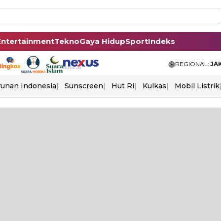
Entertainment
Tekno
Gaya Hidup
Sport
Indeks
REGIONAL:
JA
unan Indonesia
Sunscreen
Hut Ri
Kulkas
Mobil Listrik