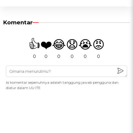
Komentar
👍
❤️
😂
😧
😭
😡
0
0
0
0
0
0
Isi komentar sepenuhnya adalah tanggung jawab pengguna dan
diatur dalam UU ITE