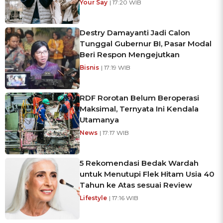
Your Say
| 17:20 WIB
Destry Damayanti Jadi Calon
Tunggal Gubernur BI, Pasar Modal
Beri Respon Mengejutkan
Bisnis
| 17:19 WIB
RDF Rorotan Belum Beroperasi
Maksimal, Ternyata Ini Kendala
Utamanya
News
| 17:17 WIB
5 Rekomendasi Bedak Wardah
untuk Menutupi Flek Hitam Usia 40
Tahun ke Atas sesuai Review
Lifestyle
| 17:16 WIB