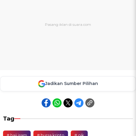
Jadikan Sumber Pilihan
Tag
# haji isam
# bursa kripto
# ojk