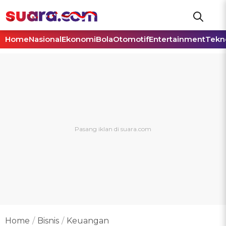
Home
Nasional
Ekonomi
Bola
Otomotif
Entertainment
Tekn
Home
Bisnis
Keuangan