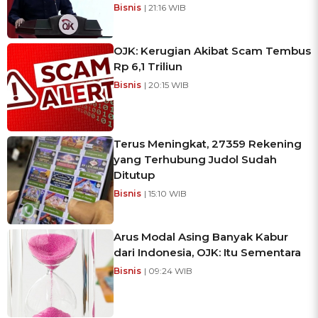
Bisnis
| 21:16 WIB
OJK: Kerugian Akibat Scam Tembus
Rp 6,1 Triliun
Bisnis
| 20:15 WIB
Terus Meningkat, 27359 Rekening
yang Terhubung Judol Sudah
Ditutup
Bisnis
| 15:10 WIB
Arus Modal Asing Banyak Kabur
dari Indonesia, OJK: Itu Sementara
Bisnis
| 09:24 WIB