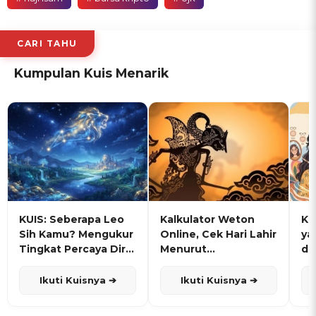
CARI TAHU
Kumpulan Kuis Menarik
KUIS: Seberapa Leo
Kalkulator Weton
KU
Sih Kamu? Mengukur
Online, Cek Hari Lahir
ya
Tingkat Percaya Diri
Menurut
de
dan Karisma
Penanggalan Jawa
Ikuti Kuisnya ➔
Ikuti Kuisnya ➔