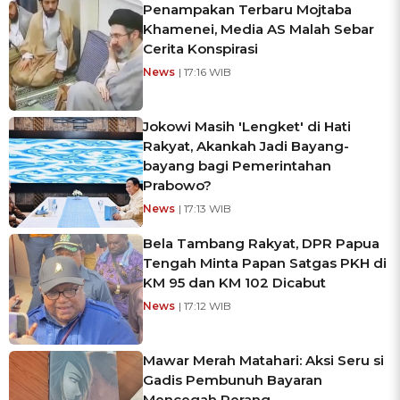
Penampakan Terbaru Mojtaba
Khamenei, Media AS Malah Sebar
Cerita Konspirasi
News
| 17:16 WIB
Jokowi Masih 'Lengket' di Hati
Rakyat, Akankah Jadi Bayang-
bayang bagi Pemerintahan
Prabowo?
News
| 17:13 WIB
Bela Tambang Rakyat, DPR Papua
Tengah Minta Papan Satgas PKH di
KM 95 dan KM 102 Dicabut
News
| 17:12 WIB
Mawar Merah Matahari: Aksi Seru si
Gadis Pembunuh Bayaran
Mencegah Perang