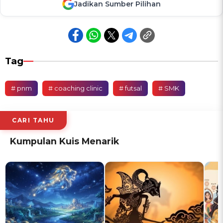
Jadikan Sumber Pilihan
Tag
# pnm
# coaching clinic
# futsal
# SMK
CARI TAHU
Kumpulan Kuis Menarik