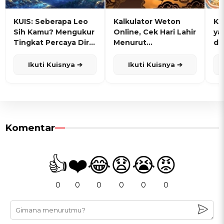
KUIS: Seberapa Leo
Kalkulator Weton
KU
Sih Kamu? Mengukur
Online, Cek Hari Lahir
ya
Tingkat Percaya Diri
Menurut
de
dan Karisma
Penanggalan Jawa
Ikuti Kuisnya ➔
Ikuti Kuisnya ➔
Komentar
👍
❤️
😂
😧
😭
😡
0
0
0
0
0
0