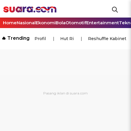
Home
Nasional
Ekonomi
Bola
Otomotif
Entertainment
Tekn
🔥 Trending
Profil
Hut Ri
Reshuffle Kabinet