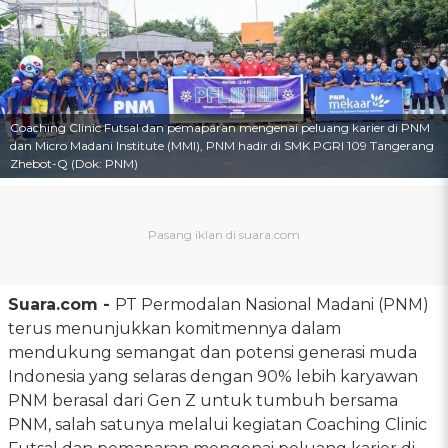
Coaching Clinic Futsal dan pemaparan mengenai peluang karier di PNM
dan Micro Madani Institute (MMI), PNM hadir di SMK PGRI 109 Tangerang
Zhebot-Q (Dok: PNM)
Suara.com -
PT Permodalan Nasional Madani (PNM)
terus menunjukkan komitmennya dalam
mendukung semangat dan potensi generasi muda
Indonesia yang selaras dengan 90% lebih karyawan
PNM berasal dari Gen Z untuk tumbuh bersama
PNM, salah satunya melalui kegiatan Coaching Clinic