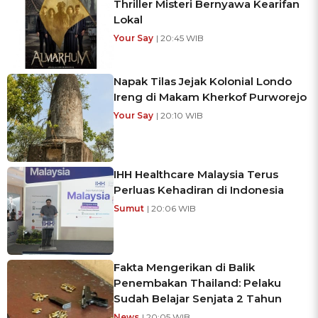
Thriller Misteri Bernyawa Kearifan
Lokal
Your Say
| 20:45 WIB
Napak Tilas Jejak Kolonial Londo
Ireng di Makam Kherkof Purworejo
Your Say
| 20:10 WIB
IHH Healthcare Malaysia Terus
Perluas Kehadiran di Indonesia
Sumut
| 20:06 WIB
Fakta Mengerikan di Balik
Penembakan Thailand: Pelaku
Sudah Belajar Senjata 2 Tahun
News
| 20:05 WIB