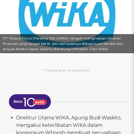
PT Wijaya Karya (Persero) Tbk (WIKA), tengah menghadapi tekanan
finansial yang sangat berat, dan dampaknya diduga kuat berasal dari
proyek Kereta Cepat Jakarta-Bandung (Whoosh). Foto WIKA.
Direktur Utama WIKA, Agung Budi Waskito,
mengakui keterlibatan WIKA dalam
konsorsium Whoosh membuat perusahaan