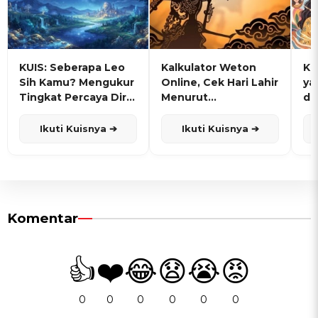
KUIS: Seberapa Leo
Kalkulator Weton
KU
Sih Kamu? Mengukur
Online, Cek Hari Lahir
ya
Tingkat Percaya Diri
Menurut
de
dan Karisma
Penanggalan Jawa
Ikuti Kuisnya ➔
Ikuti Kuisnya ➔
Komentar
👍
❤️
😂
😧
😭
😡
0
0
0
0
0
0