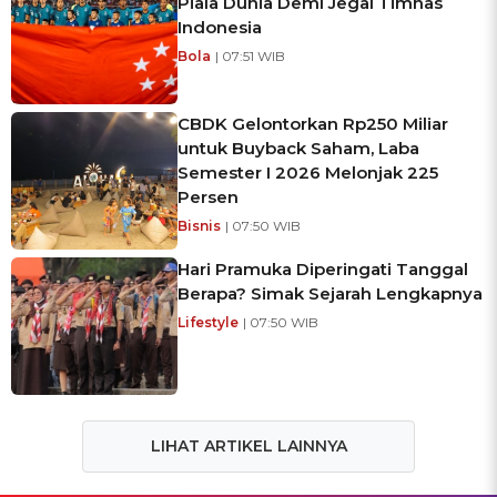
Piala Dunia DemI Jegal Timnas
Indonesia
Bola
| 07:51 WIB
CBDK Gelontorkan Rp250 Miliar
untuk Buyback Saham, Laba
Semester I 2026 Melonjak 225
Persen
Bisnis
| 07:50 WIB
Hari Pramuka Diperingati Tanggal
Berapa? Simak Sejarah Lengkapnya
Lifestyle
| 07:50 WIB
LIHAT ARTIKEL LAINNYA