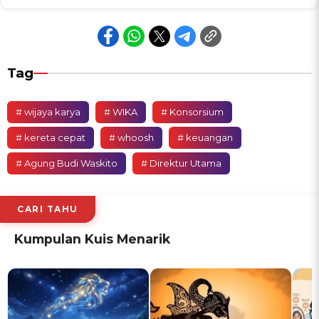
Tag
# wijaya karya
# WIKA
# Konsorsium
# kereta cepat
# whoosh
# keuangan
# Agung Budi Waskito
# Direktur Utama
CARI TAHU
Kumpulan Kuis Menarik