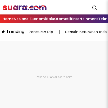
Home
Nasional
Ekonomi
Bola
Otomotif
Entertainment
Tekn
🔥 Trending
Pencairan Pip
Pemain Keturunan Indo