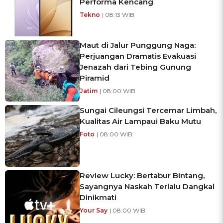
Performa Kencang
Tekno
| 08:13 WIB
Maut di Jalur Punggung Naga:
Perjuangan Dramatis Evakuasi
Jenazah dari Tebing Gunung
Piramid
Jatim
| 08:00 WIB
Sungai Cileungsi Tercemar Limbah,
Kualitas Air Lampaui Baku Mutu
Foto
| 08:00 WIB
Review Lucky: Bertabur Bintang,
Sayangnya Naskah Terlalu Dangkal
Dinikmati
Your Say
| 08:00 WIB