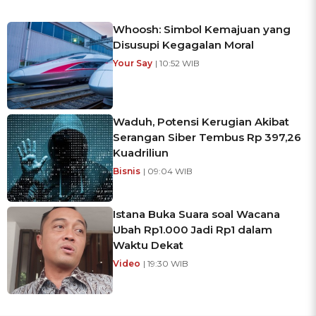
Whoosh: Simbol Kemajuan yang
Disusupi Kegagalan Moral
Your Say
| 10:52 WIB
Waduh, Potensi Kerugian Akibat
Serangan Siber Tembus Rp 397,26
Kuadriliun
Bisnis
| 09:04 WIB
Istana Buka Suara soal Wacana
Ubah Rp1.000 Jadi Rp1 dalam
Waktu Dekat
Video
| 19:30 WIB