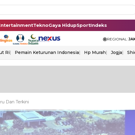
Entertainment
Tekno
Gaya Hidup
Sport
Indeks
REGIONAL:
JA
ut Ri
Pemain Keturunan Indonesia
Hp Murah
Jogja
Shi
ru Dan Terkini