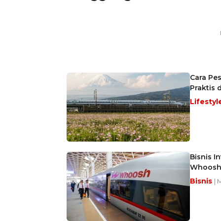
Cara Pes
Praktis 
Lifestyl
Bisnis I
Whoos
Bisnis
| 