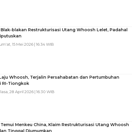
Blak-blakan Restrukturisasi Utang Whoosh Lelet, Padahal
iputuskan
Jum'at, 15 Mei 2026 | 16:34 WIB
 Laju Whoosh, Terjalin Persahabatan dan Pertumbuhan
 RI-Tiongkok
elasa, 28 April 2026 | 16:30 WIB
 Temui Menkeu China, Klaim Restrukturisasi Utang Whoosh
 dan Tinggal Diumumkan