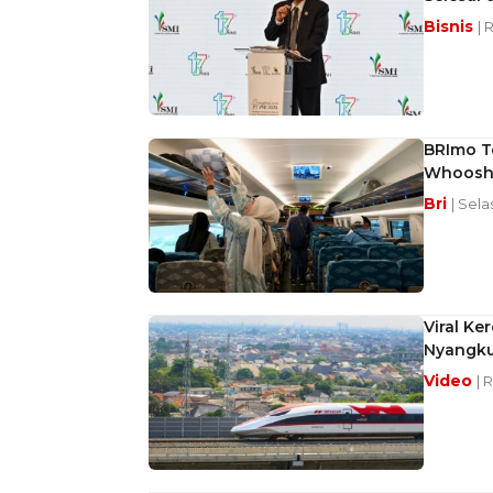
Bisnis
| 
BRImo T
Whoos
Bri
| Sela
Viral K
Nyangku
Video
| 