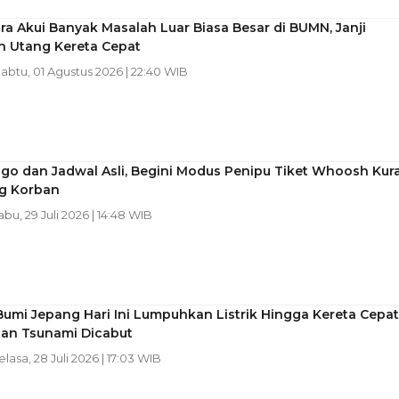
a Akui Banyak Masalah Luar Biasa Besar di BUMN, Janji
n Utang Kereta Cepat
Sabtu, 01 Agustus 2026 | 22:40 WIB
go dan Jadwal Asli, Begini Modus Penipu Tiket Whoosh Kur
g Korban
abu, 29 Juli 2026 | 14:48 WIB
mi Jepang Hari Ini Lumpuhkan Listrik Hingga Kereta Cepat
tan Tsunami Dicabut
elasa, 28 Juli 2026 | 17:03 WIB