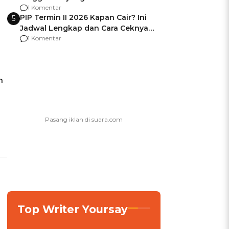
Usai Jadi Brigjen
1 Komentar
PIP Termin II 2026 Kapan Cair? Ini
5
Jadwal Lengkap dan Cara Ceknya
agar Dana Tidak Hangus!
1 Komentar
h
Top Writer Yoursay