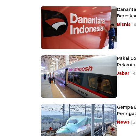
Danantar
Bereska
Bisnis
| 
Pakai Lo
Rekenin
Jabar
| R
Gempa Bu
Peringa
News
| S