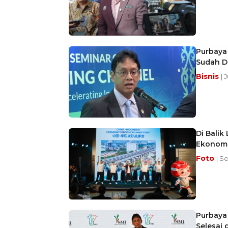
Purbaya 
Sudah D
Bisnis
| 
Di Balik
Ekonomi
Foto
| S
Purbaya
Selesai