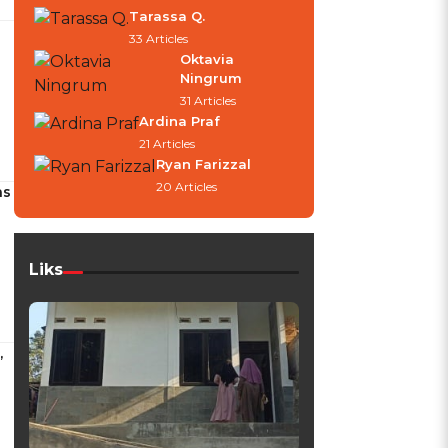
Tarassa Q.
33 Articles
Oktavia
Ningrum
31 Articles
Ardina Praf
21 Articles
Ryan Farizzal
20 Articles
as
Liks
,