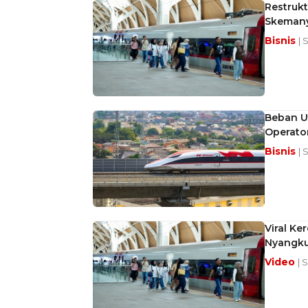
Restruk
Skeman
Bisnis
| 
Beban U
Operato
Bisnis
| 
Viral K
Nyangku
Video
| 