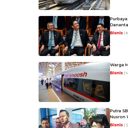
Purbaya 
Dananta
Bisnis
| 
Warga M
Bisnis
| 
Putra SB
Nusron 
Bisnis
| 