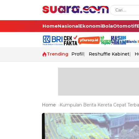
Home
Nasional
Ekonomi
Bola
Otomotif
Trending
Profil
Reshuffle Kabinet
H
Home
Kumpulan Berita Kereta Cepat Terba