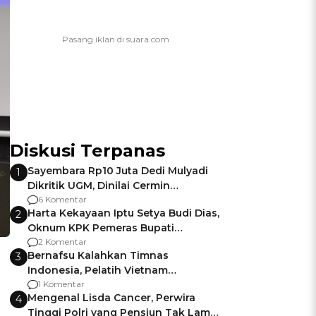
Diskusi Terpanas
Sayembara Rp10 Juta Dedi Mulyadi
1
Dikritik UGM, Dinilai Cermin
Gagalnya Negara Jamin Keamanan
6 Komentar
Harta Kekayaan Iptu Setya Budi Dias,
2
Oknum KPK Pemeras Bupati
Pemalang
2 Komentar
Bernafsu Kalahkan Timnas
3
Indonesia, Pelatih Vietnam
Berencana Pakai Jimat di Pakansari
1 Komentar
Mengenal Lisda Cancer, Perwira
4
Tinggi Polri yang Pensiun Tak Lama