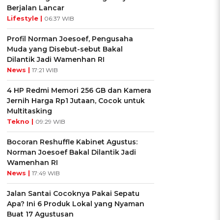
Berjalan Lancar
Lifestyle |
06:37 WIB
Profil Norman Joesoef, Pengusaha
Muda yang Disebut-sebut Bakal
Dilantik Jadi Wamenhan RI
News |
17:21 WIB
4 HP Redmi Memori 256 GB dan Kamera
Jernih Harga Rp1 Jutaan, Cocok untuk
Multitasking
Tekno |
09:29 WIB
Bocoran Reshuffle Kabinet Agustus:
Norman Joesoef Bakal Dilantik Jadi
Wamenhan RI
News |
17:49 WIB
Jalan Santai Cocoknya Pakai Sepatu
Apa? Ini 6 Produk Lokal yang Nyaman
Buat 17 Agustusan