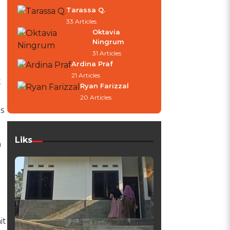
Tarassa Q.
33 Articles
Oktavia
Ningrum
31 Articles
Ardina Praf
21 Articles
t
Ryan Farizzal
20 Articles
s
Liks
h
it