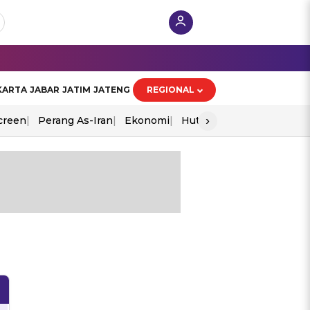
KARTA
JABAR
JATIM
JATENG
REGIONAL
›
creen
Perang As-Iran
Ekonomi
Hut Ri