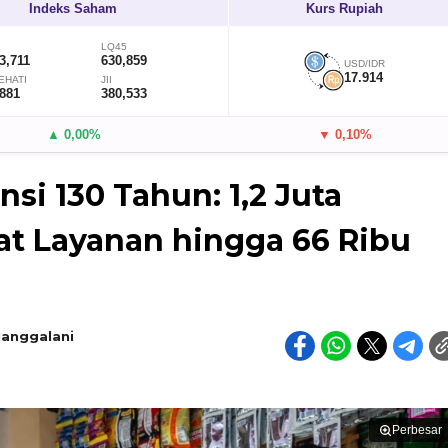
Indeks Saham
Kurs Rupiah
LQ45
3,711
630,859
USD/IDR
17.914
EHATI
JII
,881
380,533
▲ 0,00%
▼ 0,10%
si 130 Tahun: 1,2 Juta
t Layanan hingga 66 Ribu
Manggalani
Perbesar