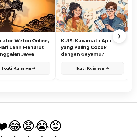
❯
ulator Weton Online,
KUIS: Kacamata Apa
K
Hari Lahir Menurut
yang Paling Cocok
nggalan Jawa
dengan Gayamu?
Ikuti Kuisnya ➔
Ikuti Kuisnya ➔
❤️
😂
😧
😭
😡