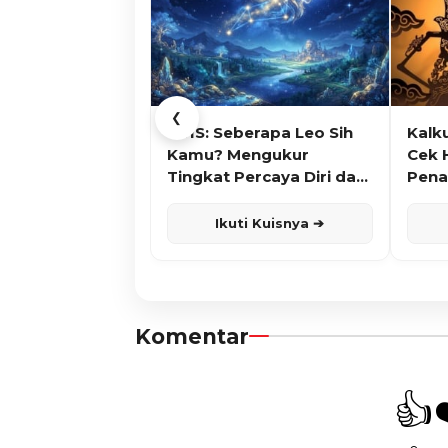
❮
KUIS: Seberapa Leo Sih
Kalk
Kamu? Mengukur
Cek 
Tingkat Percaya Diri dan
Pena
Karisma
Ikuti Kuisnya ➔
Komentar
👍