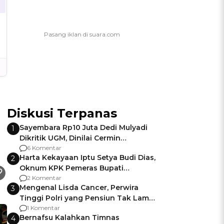
Diskusi Terpanas
Sayembara Rp10 Juta Dedi Mulyadi
1
Dikritik UGM, Dinilai Cermin
Gagalnya Negara Jamin Keamanan
6 Komentar
Harta Kekayaan Iptu Setya Budi Dias,
2
Oknum KPK Pemeras Bupati
Pemalang
2 Komentar
Mengenal Lisda Cancer, Perwira
3
Tinggi Polri yang Pensiun Tak Lama
Usai Jadi Brigjen
1 Komentar
Bernafsu Kalahkan Timnas
4