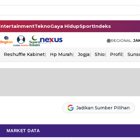
Entertainment
Tekno
Gaya Hidup
Sport
Indeks
REGIONAL:
JA
Reshuffle Kabinet
Hp Murah
Jogja
Shio
Profil
Suns
Jadikan Sumber Pilihan
MARKET DATA