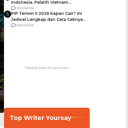
Indonesia, Pelatih Vietnam
Berencana Pakai Jimat di Pakansari
1 Komentar
PIP Termin II 2026 Kapan Cair? Ini
5
Jadwal Lengkap dan Cara Ceknya
agar Dana Tidak Hangus!
1 Komentar
Top Writer Yoursay