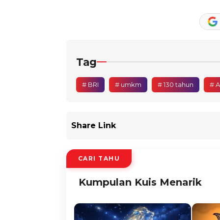
Tag
# BRI
# umkm
# 130 tahun
# 
Share Link
CARI TAHU
Kumpulan Kuis Menarik