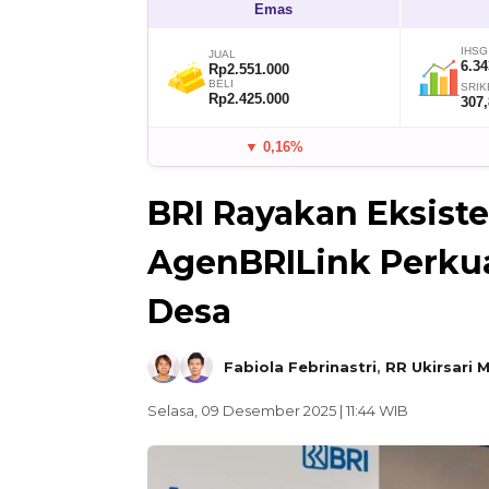
Emas
IHSG
JUAL
6.34
Rp2.551.000
BELI
SRIK
Rp2.425.000
307
▼ 0,16%
BRI Rayakan Eksisten
AgenBRILink Perkua
Desa
Fabiola Febrinastri
,
RR Ukirsari 
Selasa, 09 Desember 2025 | 11:44 WIB