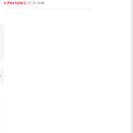
Lifestyle |
07:10 WIB