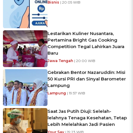
Bisnis
| 20:05 WIB
Lestarikan Kuliner Nusantara,
Pertamina Bright Gas Cooking
Competition Tegal Lahirkan Juara
Baru
Jawa Tengah
| 20:00 WIB
Gebrakan Bentor Nazaruddin: Misi
50 Kursi PRI dan Sinyal Barometer
Lampung
Lampung
| 19:57 WIB
Saat Jas Putih Diuji: Selelah-
lelahnya Tenaga Kesehatan, Tetap
Lebih Melelahkan Jadi Pasien
Your Say
| 19:23 WIB