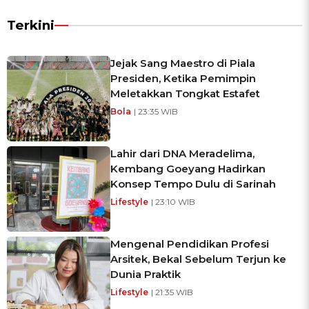
Terkini
Jejak Sang Maestro di Piala
Presiden, Ketika Pemimpin
Meletakkan Tongkat Estafet
Bola
| 23:35 WIB
Lahir dari DNA Meradelima,
Kembang Goeyang Hadirkan
Konsep Tempo Dulu di Sarinah
Lifestyle
| 23:10 WIB
Mengenal Pendidikan Profesi
Arsitek, Bekal Sebelum Terjun ke
Dunia Praktik
Lifestyle
| 21:35 WIB