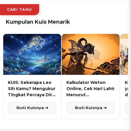
CARI TAHU
Kumpulan Kuis Menarik
KUIS: Seberapa Leo
Kalkulator Weton
KU
Sih Kamu? Mengukur
Online, Cek Hari Lahir
ya
Tingkat Percaya Diri
Menurut
de
dan Karisma
Penanggalan Jawa
Ikuti Kuisnya ➔
Ikuti Kuisnya ➔