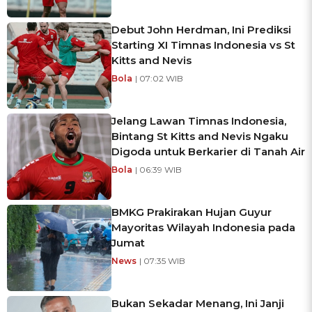
Debut John Herdman, Ini Prediksi
Starting XI Timnas Indonesia vs St
Kitts and Nevis
Bola
| 07:02 WIB
Jelang Lawan Timnas Indonesia,
Bintang St Kitts and Nevis Ngaku
Digoda untuk Berkarier di Tanah Air
Bola
| 06:39 WIB
BMKG Prakirakan Hujan Guyur
Mayoritas Wilayah Indonesia pada
Jumat
News
| 07:35 WIB
Bukan Sekadar Menang, Ini Janji