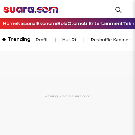
Home
Nasional
Ekonomi
Bola
Otomotif
Entertainment
Tekn
🔥 Trending
Profil
Hut Ri
Reshuffle Kabinet