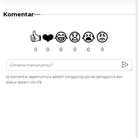
Komentar
👍
❤️
😂
😧
😭
😡
0
0
0
0
0
0
Isi komentar sepenuhnya adalah tanggung jawab pengguna dan
diatur dalam UU ITE