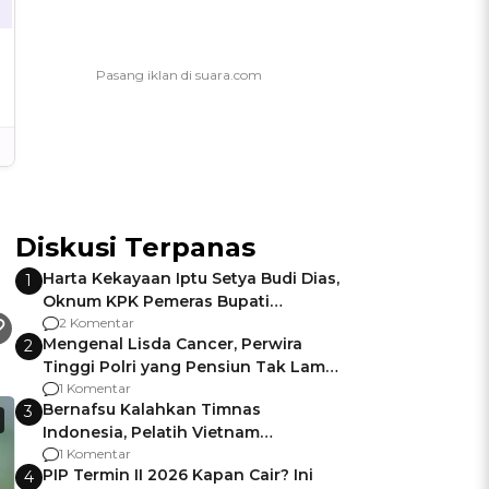
Diskusi Terpanas
Harta Kekayaan Iptu Setya Budi Dias,
1
Oknum KPK Pemeras Bupati
Pemalang
2 Komentar
Mengenal Lisda Cancer, Perwira
2
Tinggi Polri yang Pensiun Tak Lama
Usai Jadi Brigjen
1 Komentar
Bernafsu Kalahkan Timnas
3
Indonesia, Pelatih Vietnam
Berencana Pakai Jimat di Pakansari
1 Komentar
PIP Termin II 2026 Kapan Cair? Ini
4