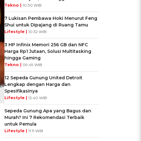
Tekno |
10:30 WIB
7 Lukisan Pembawa Hoki Menurut Feng
Shui untuk Dipajang di Ruang Tamu
Lifestyle |
10:32 WIB
3 HP Infinix Memori 256 GB dan NFC
Harga Rp1 Jutaan, Solusi Multitasking
hingga Gaming
Tekno |
09:49 WIB
12 Sepeda Gunung United Detroit
Lengkap dengan Harga dan
Spesifikasinya
Lifestyle |
12:40 WIB
Sepeda Gunung Apa yang Bagus dan
Murah? Ini 7 Rekomendasi Terbaik
untuk Pemula
Lifestyle |
11:11 WIB