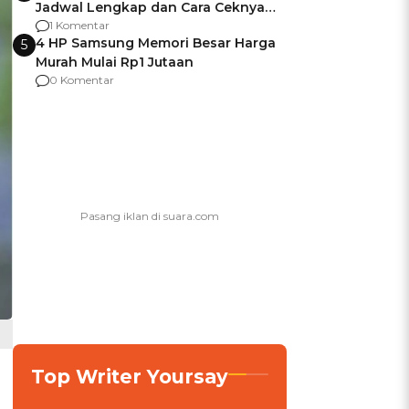
Jadwal Lengkap dan Cara Ceknya
agar Dana Tidak Hangus!
1 Komentar
4 HP Samsung Memori Besar Harga
5
Murah Mulai Rp1 Jutaan
0 Komentar
Top Writer Yoursay