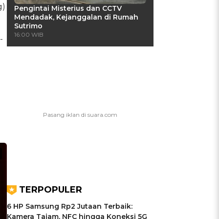
g)
Pengintai Misterius dan CCTV
Mendadak, Kejanggalan di Rumah
Sutrimo
16:00 WIB
-
TERPOPULER
6 HP Samsung Rp2 Jutaan Terbaik:
Kamera Tajam, NFC hingga Koneksi 5G