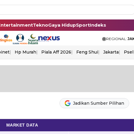
Entertainment
Tekno
Gaya Hidup
Sport
Indeks
REGIONAL:
JA
binet
Hp Murah
Piala Aff 2026
Feng Shui
Jakarta
Psel
Jadikan Sumber Pilihan
MARKET DATA