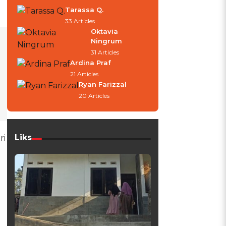
Tarassa Q.
33 Articles
Oktavia
Ningrum
31 Articles
Ardina Praf
21 Articles
Ryan Farizzal
20 Articles
Liks
ri