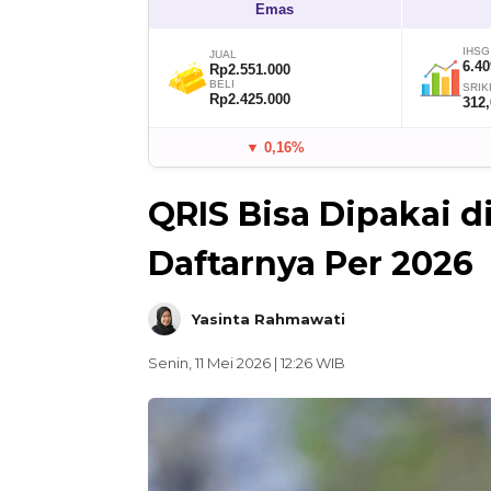
Emas
IHSG
JUAL
6.40
Rp2.551.000
BELI
SRIK
Rp2.425.000
312
▼ 0,16%
QRIS Bisa Dipakai d
Daftarnya Per 2026
Yasinta Rahmawati
Senin, 11 Mei 2026 | 12:26 WIB