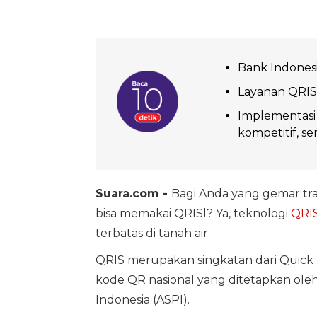
Bank Indones
Layanan QRIS 
Implementasi 
kompetitif, s
Suara.com -
Bagi Anda yang gemar trav
bisa memakai QRISl? Ya, teknologi
QRI
terbatas di tanah air.
QRIS merupakan singkatan dari Quick 
kode QR nasional yang ditetapkan oleh
Indonesia (ASPI).