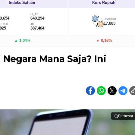
Indeks Saham
Kurs Rupiah
LQ45
9,654
640,294
USD/IDR
17.885
EHATI
JII
,025
387,404
▲ 1,04%
▼ 0,16%
i Negara Mana Saja? Ini
Perbesar