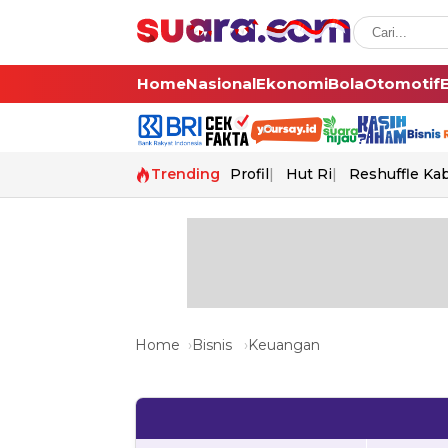
Home
Nasional
Ekonomi
Bola
Otomotif
Trending
Profil
Hut Ri
Reshuffle Ka
Home
Bisnis
Keuangan