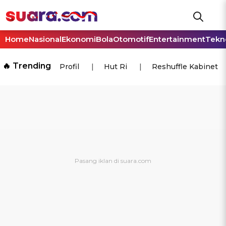
Home
Nasional
Ekonomi
Bola
Otomotif
Entertainment
Tekn
🔥 Trending
Profil
Hut Ri
Reshuffle Kabinet