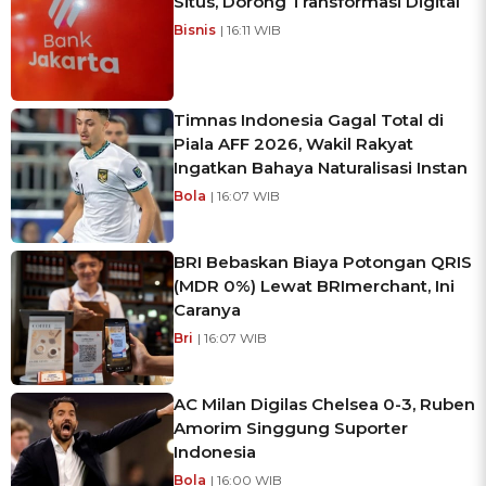
Situs, Dorong Transformasi Digital
Bisnis
| 16:11 WIB
Timnas Indonesia Gagal Total di
Piala AFF 2026, Wakil Rakyat
Ingatkan Bahaya Naturalisasi Instan
Bola
| 16:07 WIB
BRI Bebaskan Biaya Potongan QRIS
(MDR 0%) Lewat BRImerchant, Ini
Caranya
Bri
| 16:07 WIB
AC Milan Digilas Chelsea 0-3, Ruben
Amorim Singgung Suporter
Indonesia
Bola
| 16:00 WIB