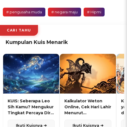
# pengusaha muda
# negara maju
# Hipmi
CARI TAHU
Kumpulan Kuis Menarik
KUIS: Seberapa Leo
Kalkulator Weton
KU
Sih Kamu? Mengukur
Online, Cek Hari Lahir
ya
Tingkat Percaya Diri
Menurut
de
dan Karisma
Penanggalan Jawa
Ikuti Kuisnya ➔
Ikuti Kuisnya ➔