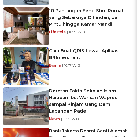
10 Pantangan Feng Shui Rumah
yang Sebaiknya Dihindari, dari
Pintu hingga Kamar Mandi
Lifestyle
| 16:19 WIB
Cara Buat QRIS Lewat Aplikasi
BRImerchant
Bisnis
| 16:17 WIB
Deretan Fakta Sekolah Islam
Harapan Ibu: Warisan Wapres
sampai Pinjam Uang Demi
Lapangan Padel
News
| 16:15 WIB
Bank Jakarta Resmi Ganti Alamat