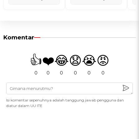
Komentar
👍
❤️
😂
😧
😭
😡
0
0
0
0
0
0
Isi komentar sepenuhnya adalah tanggung jawab pengguna dan
diatur dalam UU ITE