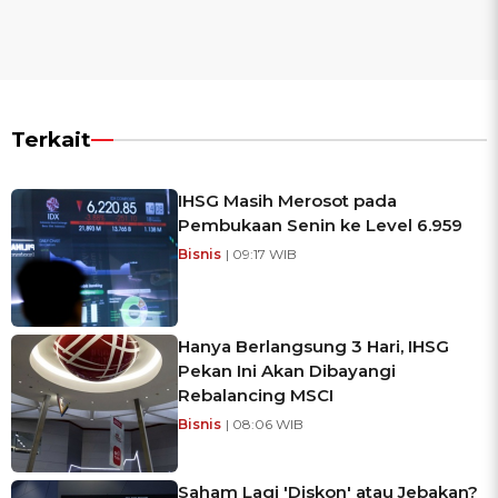
Terkait
IHSG Masih Merosot pada
Pembukaan Senin ke Level 6.959
Bisnis
| 09:17 WIB
Hanya Berlangsung 3 Hari, IHSG
Pekan Ini Akan Dibayangi
Rebalancing MSCI
Bisnis
| 08:06 WIB
Saham Lagi 'Diskon' atau Jebakan?