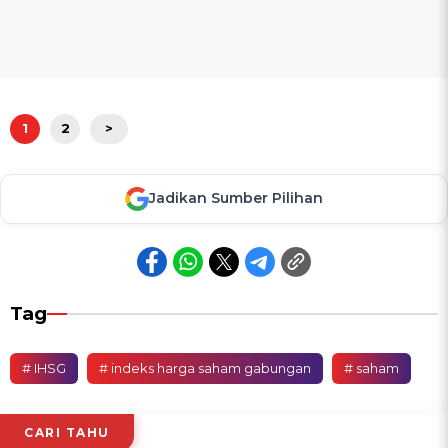
1
2
>
Jadikan Sumber Pilihan
Tag
# IHSG
# indeks harga saham gabungan
# saham
CARI TAHU