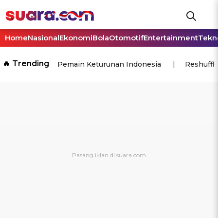
Home
Nasional
Ekonomi
Bola
Otomotif
Entertainment
Tekn
🔥 Trending
Pemain Keturunan Indonesia
Reshuffl