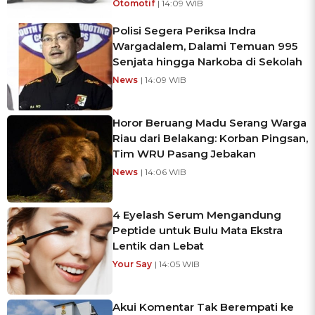
Otomotif
| 14:09 WIB
Polisi Segera Periksa Indra
Wargadalem, Dalami Temuan 995
Senjata hingga Narkoba di Sekolah
News
| 14:09 WIB
Horor Beruang Madu Serang Warga
Riau dari Belakang: Korban Pingsan,
Tim WRU Pasang Jebakan
News
| 14:06 WIB
4 Eyelash Serum Mengandung
Peptide untuk Bulu Mata Ekstra
Lentik dan Lebat
Your Say
| 14:05 WIB
Akui Komentar Tak Berempati ke