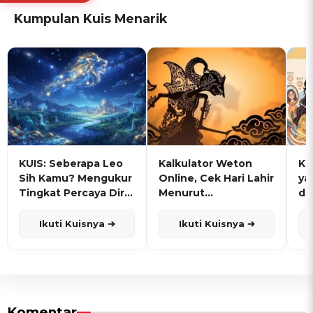
Kumpulan Kuis Menarik
KUIS: Seberapa Leo
Kalkulator Weton
KU
Sih Kamu? Mengukur
Online, Cek Hari Lahir
ya
Tingkat Percaya Diri
Menurut
de
dan Karisma
Penanggalan Jawa
Ikuti Kuisnya ➔
Ikuti Kuisnya ➔
Komentar