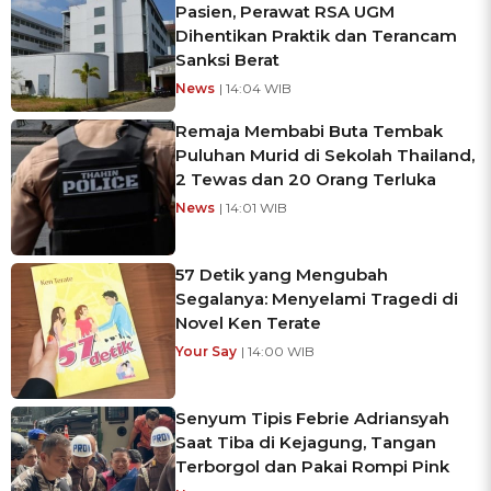
Pasien, Perawat RSA UGM
Dihentikan Praktik dan Terancam
Sanksi Berat
News
| 14:04 WIB
Remaja Membabi Buta Tembak
Puluhan Murid di Sekolah Thailand,
2 Tewas dan 20 Orang Terluka
News
| 14:01 WIB
57 Detik yang Mengubah
Segalanya: Menyelami Tragedi di
Novel Ken Terate
Your Say
| 14:00 WIB
Senyum Tipis Febrie Adriansyah
Saat Tiba di Kejagung, Tangan
Terborgol dan Pakai Rompi Pink