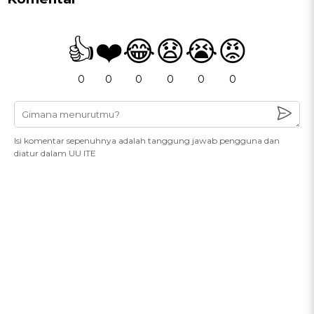
👍
❤️
😂
😧
😭
😡
0
0
0
0
0
0
Isi komentar sepenuhnya adalah tanggung jawab pengguna dan
diatur dalam UU ITE