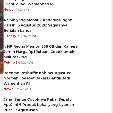
Dilantik Jadi Wamenhan RI
News |
17:21 WIB
4 Shio yang Menarik Keberuntungan
Hari Ini 5 Agustus 2026: Segalanya
Berjalan Lancar
Lifestyle |
06:37 WIB
4 HP Redmi Memori 256 GB dan Kamera
Jernih Harga Rp1 Jutaan, Cocok untuk
Multitasking
Tekno |
09:29 WIB
Bocoran Reshuffle Kabinet Agustus:
Norman Joesoef Bakal Dilantik Jadi
Wamenhan RI
News |
17:49 WIB
i
Jalan Santai Cocoknya Pakai Sepatu
Apa? Ini 6 Produk Lokal yang Nyaman
Buat 17 Agustusan