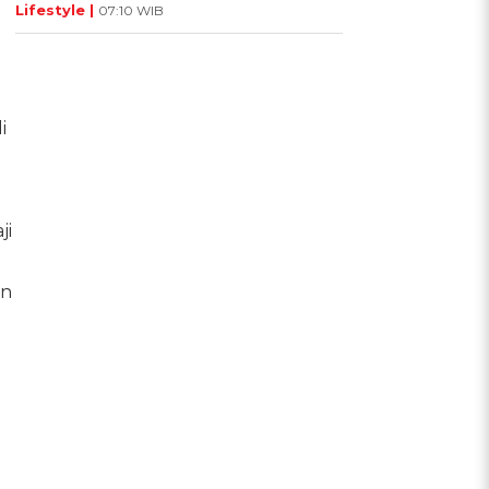
Lifestyle |
07:10 WIB
i
ji
an