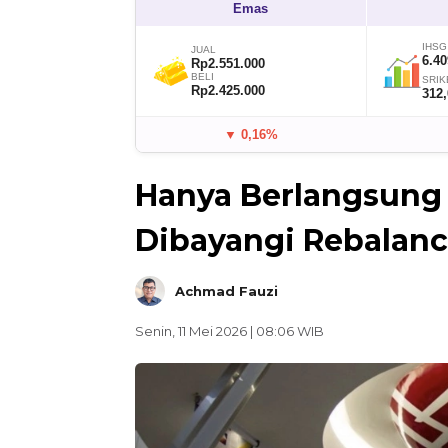
Emas
IHSG
JUAL
6.40
Rp2.551.000
BELI
SRIK
Rp2.425.000
312
▼ 0,16%
Hanya Berlangsung 3
Dibayangi Rebalanc
Achmad Fauzi
Senin, 11 Mei 2026 | 08:06 WIB