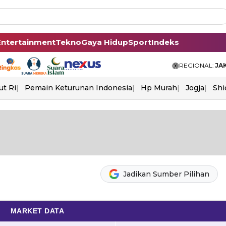
Entertainment
Tekno
Gaya Hidup
Sport
Indeks
REGIONAL:
JA
ut Ri
Pemain Keturunan Indonesia
Hp Murah
Jogja
Shi
Jadikan Sumber Pilihan
MARKET DATA