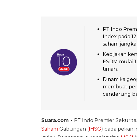
PT Indo Prem
Index pada 12
saham jangka
Kebijakan ken
ESDM mulai J
timah.
Dinamika geop
membuat perge
cenderung be
Suara.com -
PT Indo Premier Sekurit
Saham
Gabungan (
IHSG
) pada pekan