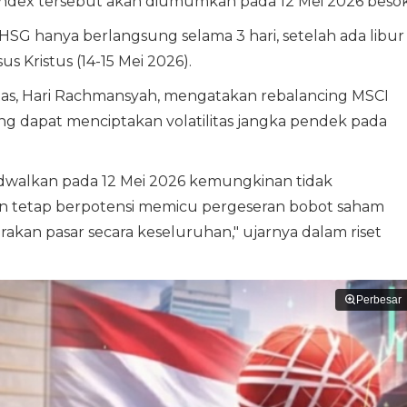
ndex tersebut akan diumumkan pada 12 Mei 2026 besok
SG hanya berlangsung selama 3 hari, setelah ada libur
s Kristus (14-15 Mei 2026).
itas, Hari Rachmansyah, mengatakan rebalancing MSCI
ang dapat menciptakan volatilitas jangka pendek pada
adwalkan pada 12 Mei 2026 kemungkinan tidak
 tetap berpotensi memicu pergeseran bobot saham
kan pasar secara keseluruhan," ujarnya dalam riset
Perbesar