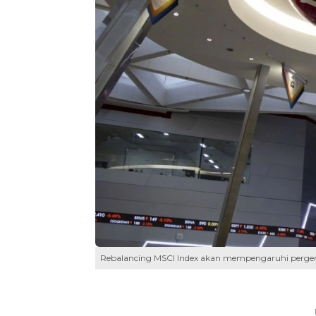
Rebalancing MSCI Index akan mempengaruhi pergera