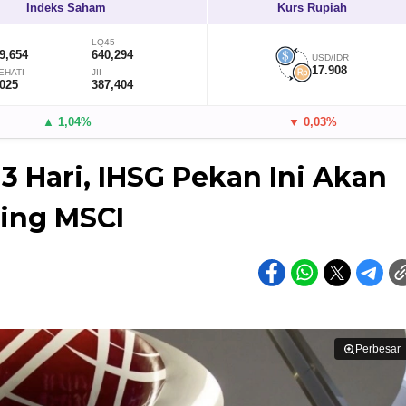
Indeks Saham
Kurs Rupiah
LQ45
9,654
640,294
USD/IDR
17.908
EHATI
JII
,025
387,404
▲ 1,04%
▼ 0,03%
 Hari, IHSG Pekan Ini Akan
ing MSCI
Perbesar