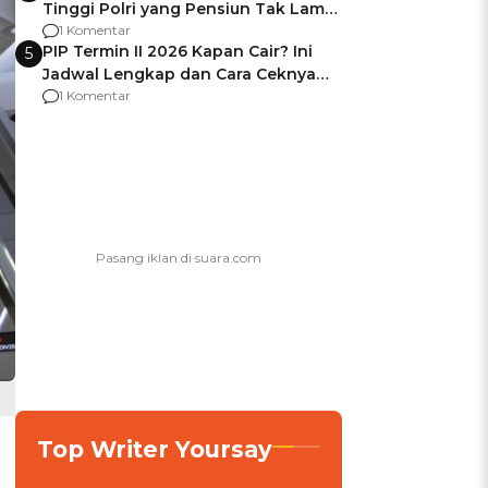
Tinggi Polri yang Pensiun Tak Lama
Usai Jadi Brigjen
1 Komentar
PIP Termin II 2026 Kapan Cair? Ini
5
Jadwal Lengkap dan Cara Ceknya
agar Dana Tidak Hangus!
1 Komentar
Top Writer Yoursay