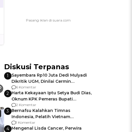
Diskusi Terpanas
Sayembara Rp10 Juta Dedi Mulyadi
1
Dikritik UGM, Dinilai Cermin
Gagalnya Negara Jamin Keamanan
6 Komentar
Harta Kekayaan Iptu Setya Budi Dias,
2
Oknum KPK Pemeras Bupati
Pemalang
2 Komentar
Bernafsu Kalahkan Timnas
3
Indonesia, Pelatih Vietnam
Berencana Pakai Jimat di Pakansari
1 Komentar
Mengenal Lisda Cancer, Perwira
4