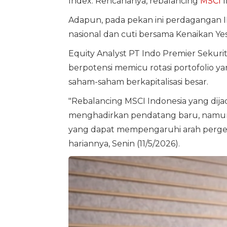
Index. Rencananya, rebalancing
MSCI
I
Adapun, pada pekan ini perdagangan IH
nasional dan cuti bersama Kenaikan Yesu
Equity Analyst PT Indo Premier Sekur
berpotensi memicu rotasi portofolio y
saham-saham berkapitalisasi besar.
"Rebalancing MSCI Indonesia yang dij
menghadirkan pendatang baru, namun
yang dapat mempengaruhi arah pergera
hariannya, Senin (11/5/2026).