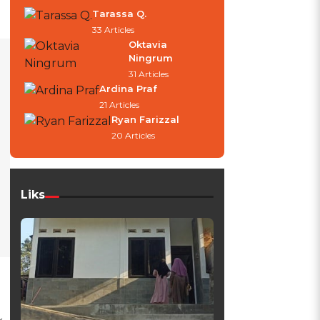
Tarassa Q.
33 Articles
Oktavia
Ningrum
31 Articles
Ardina Praf
21 Articles
Ryan Farizzal
20 Articles
Liks