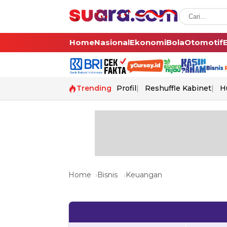
Home
Nasional
Ekonomi
Bola
Otomotif
Trending
Profil
Reshuffle Kabinet
H
Home
Bisnis
Keuangan