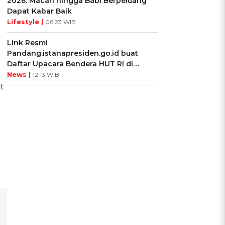
2026: Macan hingga Babi Berpeluang
Dapat Kabar Baik
Lifestyle |
06:23 WIB
Link Resmi
Pandang.istanapresiden.go.id buat
Daftar Upacara Bendera HUT RI di
Istana Negara
News |
12:13 WIB
t