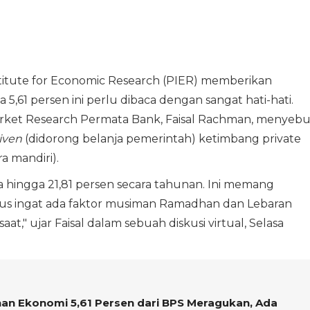
titute for Economic Research (PIER) memberikan
5,61 persen ini perlu dibaca dengan sangat hati-hati.
arket Research Permata Bank, Faisal Rachman, menyebu
riven
(didorong belanja pemerintah) ketimbang private
a mandiri).
 hingga 21,81 persen secara tahunan. Ini memang
us ingat ada faktor musiman Ramadhan dan Lebaran
," ujar Faisal dalam sebuah diskusi virtual, Selasa
an Ekonomi 5,61 Persen dari BPS Meragukan, Ada