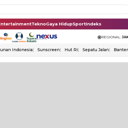
Entertainment
Tekno
Gaya Hidup
Sport
Indeks
REGIONAL:
JA
unan Indonesia
Sunscreen
Hut Ri
Sepatu Jalan
Bante