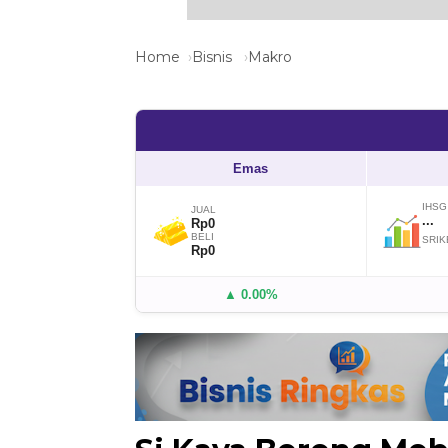
Home
Bisnis
Makro
Emas
IHSG
JUAL
...
Rp0
BELI
SRIK
Rp0
▲ 0.00%