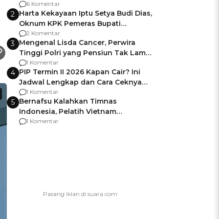
Gagalnya Negara Jamin Keamanan
6 Komentar
Harta Kekayaan Iptu Setya Budi Dias,
2
Oknum KPK Pemeras Bupati
Pemalang
2 Komentar
Mengenal Lisda Cancer, Perwira
3
Tinggi Polri yang Pensiun Tak Lama
Usai Jadi Brigjen
1 Komentar
PIP Termin II 2026 Kapan Cair? Ini
4
Jadwal Lengkap dan Cara Ceknya
agar Dana Tidak Hangus!
1 Komentar
Bernafsu Kalahkan Timnas
5
Indonesia, Pelatih Vietnam
Berencana Pakai Jimat di Pakansari
1 Komentar