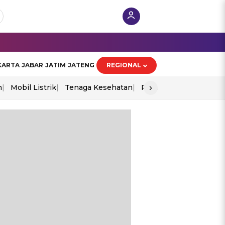
KARTA
JABAR
JATIM
JATENG
REGIONAL
›
n
Mobil Listrik
Tenaga Kesehatan
Perang As-Iran
Ekon