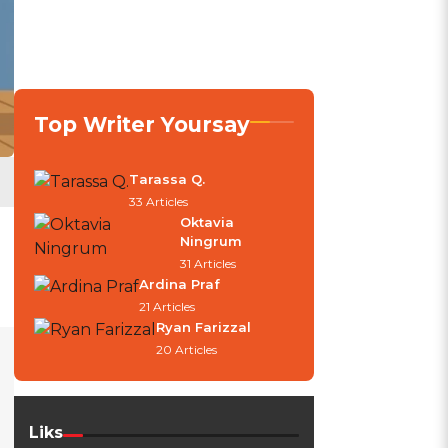
Top Writer Yoursay
Tarassa Q.
33 Articles
Oktavia
Ningrum
31 Articles
Ardina Praf
21 Articles
Ryan Farizzal
20 Articles
Liks