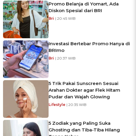
Promo Belanja di Yomart, Ada
Diskon Spesial dari BRI
Bri
| 20:45 WIB
Investasi Bertebar Promo Hanya di
BRImo
Bri
| 20:37 WIB
5 Trik Pakai Sunscreen Sesuai
Arahan Dokter agar Flek Hitam
Pudar dan Wajah Glowing
Lifestyle
| 20:35 WIB
5 Zodiak yang Paling Suka
Ghosting dan Tiba-Tiba Hilang