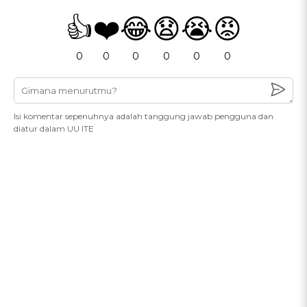
👍
❤️
😂
😧
😭
😡
0
0
0
0
0
0
Isi komentar sepenuhnya adalah tanggung jawab pengguna dan
diatur dalam UU ITE