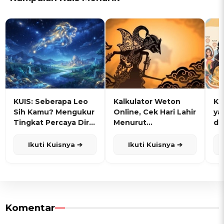
KUIS: Seberapa Leo
Kalkulator Weton
KU
Sih Kamu? Mengukur
Online, Cek Hari Lahir
ya
Tingkat Percaya Diri
Menurut
de
dan Karisma
Penanggalan Jawa
Ikuti Kuisnya ➔
Ikuti Kuisnya ➔
Komentar