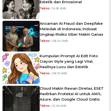
Estetik dan Emosional
Tekno
| 14:18 WIB
Ancaman AI Fraud dan Deepfake
Meledak di Indonesia, Indosat
Ungkap Risiko Siber Makin Ganas
Tekno
| 08:24 WIB
Kumpulan Prompt AI Edit Foto
Crayon Style yang Lagi Viral,
Hasilnya Lucu dan Estetik
Tekno
| 08:13 WIB
Cloud Makin Rawan Diretas, ESET
Hadirkan Proteksi AI untuk AWS,
Azure, dan Google Cloud Gratis
Tekno
| 13:46 WIB