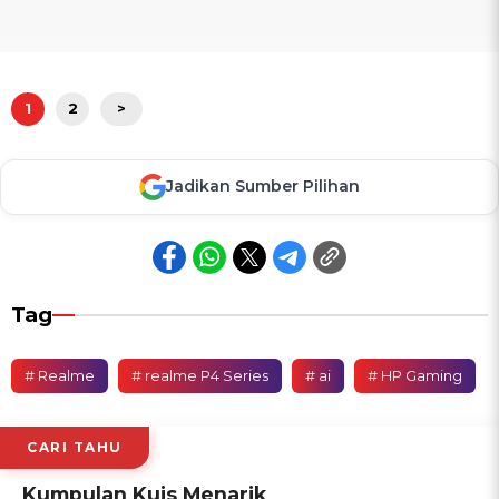
1
2
>
Jadikan Sumber Pilihan
Tag
# Realme
# realme P4 Series
# ai
# HP Gaming
CARI TAHU
Kumpulan Kuis Menarik