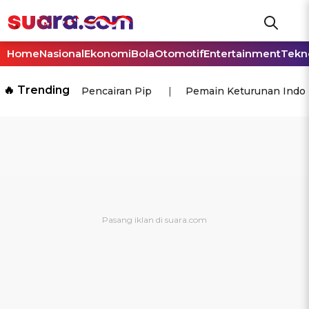
Home
Nasional
Ekonomi
Bola
Otomotif
Entertainment
Tekn
🔥 Trending
Pencairan Pip
Pemain Keturunan Indo