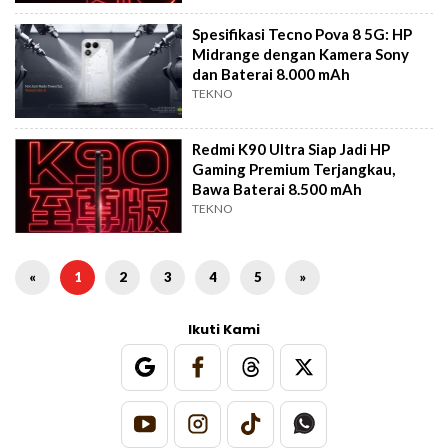
Spesifikasi Tecno Pova 8 5G: HP
Midrange dengan Kamera Sony
dan Baterai 8.000 mAh
TEKNO
Redmi K90 Ultra Siap Jadi HP
Gaming Premium Terjangkau,
Bawa Baterai 8.500 mAh
TEKNO
«
1
2
3
4
5
»
Ikuti Kami