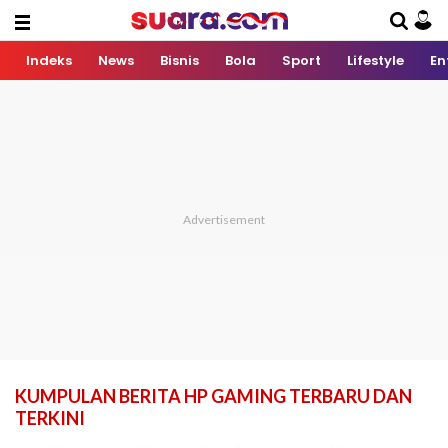
Indeks
News
Bisnis
Bola
Sport
Lifestyle
En
KUMPULAN BERITA HP GAMING TERBARU DAN
TERKINI