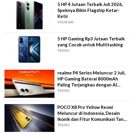
5 HP 4 Jutaan Terbaik Juli 2026,
Speknya Bikin Flagship Ketar-
Ketir
YOUR SAY
5 HP Gaming Rp3 Jutaan Terbaik
yang Cocok untuk Multitasking
TEKNO
realme P4 Series Meluncur 2 Juli,
HP Gaming Baterai 8000mAh
Paling Terjangkau dengan AI
Gaming
TEKNO
POCO X8 Pro Yellow Resmi
Meluncur di Indonesia, Desain
Ikonik dan Fitur Komunikasi Tanpa
Sinyal
TEKNO