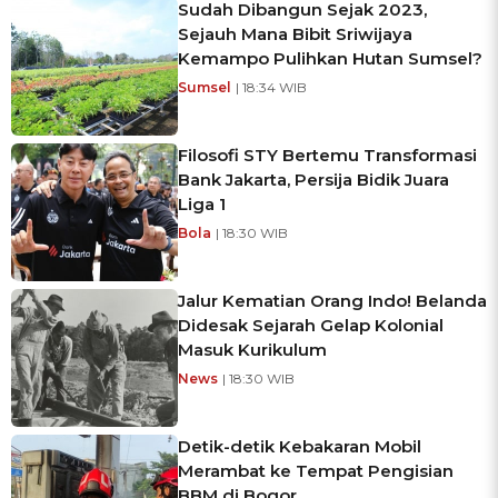
Sudah Dibangun Sejak 2023,
Sejauh Mana Bibit Sriwijaya
Kemampo Pulihkan Hutan Sumsel?
Sumsel
| 18:34 WIB
Filosofi STY Bertemu Transformasi
Bank Jakarta, Persija Bidik Juara
Liga 1
Bola
| 18:30 WIB
Jalur Kematian Orang Indo! Belanda
Didesak Sejarah Gelap Kolonial
Masuk Kurikulum
News
| 18:30 WIB
Detik-detik Kebakaran Mobil
Merambat ke Tempat Pengisian
BBM di Bogor