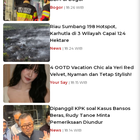
Bogor
| 18:26 WIB
Riau Sumbang 198 Hotspot,
Karhutla di 3 Wilayah Capai 124
Hektare
News
| 18:24 WIB
4 OOTD Vacation Chic ala Yeri Red
Velvet, Nyaman dan Tetap Stylish!
Your Say
| 18:15 WIB
Dipanggil KPK soal Kasus Bansos
Beras, Rudy Tanoe Minta
Pemeriksaan Diundur
News
| 18:14 WIB