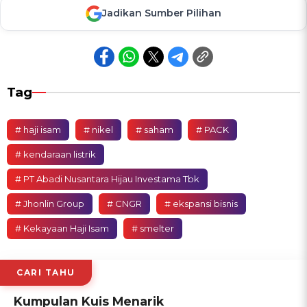
Jadikan Sumber Pilihan
Tag
# haji isam
# nikel
# saham
# PACK
# kendaraan listrik
# PT Abadi Nusantara Hijau Investama Tbk
# Jhonlin Group
# CNGR
# ekspansi bisnis
# Kekayaan Haji Isam
# smelter
CARI TAHU
Kumpulan Kuis Menarik