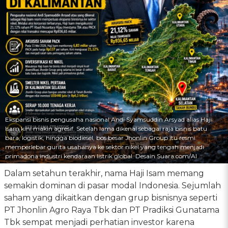
Ekspansi bisnis pengusaha nasional Andi Syamsuddin Arsyad alias Haji
Isam kini makin agresif. Setelah lama dikenal sebagai raja bisnis batu
bara, logistik, hingga biodiesel, bos besar Jhonlin Group itu resmi
memperlebar gurita usahanya ke sektor nikel yang tengah menjadi
primadona industri kendaraan listrik global. Desain Suara.com/AI
Dalam setahun terakhir, nama Haji Isam memang
semakin dominan di pasar modal Indonesia. Sejumlah
saham yang dikaitkan dengan grup bisnisnya seperti
PT Jhonlin Agro Raya Tbk dan PT Pradiksi Gunatama
Tbk sempat menjadi perhatian investor karena