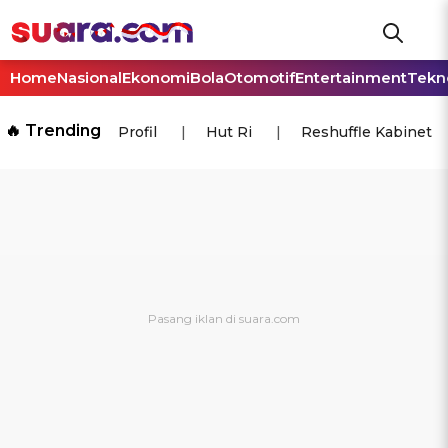
Home
Nasional
Ekonomi
Bola
Otomotif
Entertainment
Tekn
🔥 Trending
Profil
Hut Ri
Reshuffle Kabinet