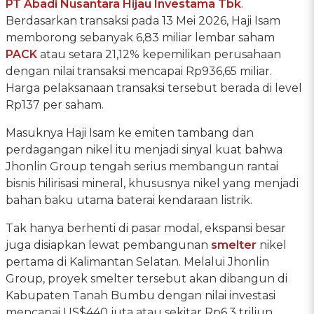
PT Abadi Nusantara Hijau Investama Tbk
.
Berdasarkan transaksi pada 13 Mei 2026, Haji Isam
memborong sebanyak 6,83 miliar lembar saham
PACK
atau setara 21,12% kepemilikan perusahaan
dengan nilai transaksi mencapai Rp936,65 miliar.
Harga pelaksanaan transaksi tersebut berada di level
Rp137 per saham.
Masuknya Haji Isam ke emiten tambang dan
perdagangan nikel itu menjadi sinyal kuat bahwa
Jhonlin Group tengah serius membangun rantai
bisnis hilirisasi mineral, khususnya nikel yang menjadi
bahan baku utama baterai kendaraan listrik.
Tak hanya berhenti di pasar modal, ekspansi besar
juga disiapkan lewat pembangunan
smelter
nikel
pertama di Kalimantan Selatan. Melalui Jhonlin
Group, proyek smelter tersebut akan dibangun di
Kabupaten Tanah Bumbu dengan nilai investasi
mencapai US$440 juta atau sekitar Rp6,3 triliun.