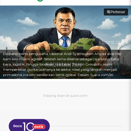
Perbesar
Ekspansi bisnis pengusaha nasional Andi Syamsuddin Arsyad alias Haji
Isam kini makin agresif. Setelah lama dikenal sebagai raja bisnis batu
bara, logistik, hingga biodiesel, bos besar Jhonlin Group itu resmi
memperlebar gurita usahanya ke sektor nikel yang tengah menjadi
primadona industri kendaraan listrik global. Desain Suara.com/AI