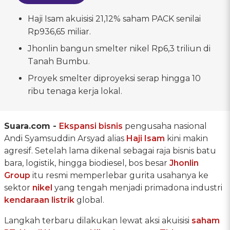
Haji Isam akuisisi 21,12% saham PACK senilai
Rp936,65 miliar.
Jhonlin bangun smelter nikel Rp6,3 triliun di
Tanah Bumbu.
Proyek smelter diproyeksi serap hingga 10
ribu tenaga kerja lokal.
Suara.com -
Ekspansi bisnis
pengusaha nasional
Andi Syamsuddin Arsyad alias
Haji Isam
kini makin
agresif. Setelah lama dikenal sebagai raja bisnis batu
bara, logistik, hingga biodiesel, bos besar
Jhonlin
Group
itu resmi memperlebar gurita usahanya ke
sektor
nikel
yang tengah menjadi primadona industri
kendaraan listrik
global.
Langkah terbaru dilakukan lewat aksi akuisisi
saham