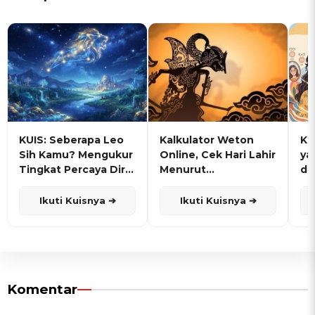
KUIS: Seberapa Leo
Kalkulator Weton
KU
Sih Kamu? Mengukur
Online, Cek Hari Lahir
ya
Tingkat Percaya Diri
Menurut
de
dan Karisma
Penanggalan Jawa
Ikuti Kuisnya ➔
Ikuti Kuisnya ➔
Komentar