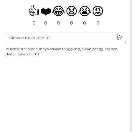
👍
❤️
😂
😧
😭
😡
0
0
0
0
0
0
Isi komentar sepenuhnya adalah tanggung jawab pengguna dan
diatur dalam UU ITE