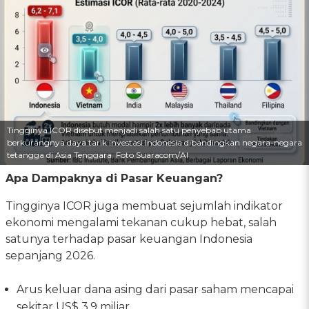
Tingginya ICOR disebut menjadi salah satu penyebab utama
berkurangnya daya tarik investasi Indonesia dibandingkan negara-negara
tetangga di Asia Tenggara. Foto Suaracom/AI
Apa Dampaknya di Pasar Keuangan?
Tingginya ICOR juga membuat sejumlah indikator
ekonomi mengalami tekanan cukup hebat, salah
satunya terhadap pasar keuangan Indonesia
sepanjang 2026.
Arus keluar dana asing dari pasar saham mencapai
sekitar US$ 3,9 miliar.