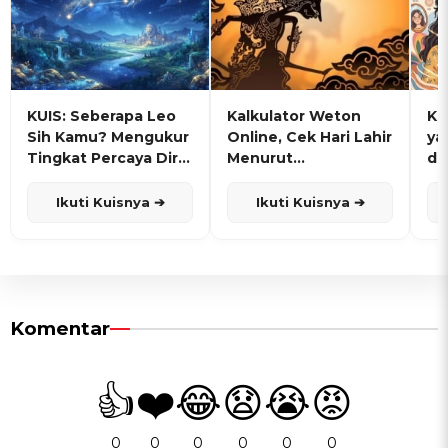
KUIS: Seberapa Leo
Kalkulator Weton
KU
Sih Kamu? Mengukur
Online, Cek Hari Lahir
ya
Tingkat Percaya Diri
Menurut
de
dan Karisma
Penanggalan Jawa
Ikuti Kuisnya ➔
Ikuti Kuisnya ➔
Komentar
👍
❤️
😂
😧
😭
😡
0
0
0
0
0
0