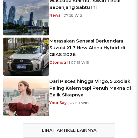
Waspada Selimut Awan Tebal
Sepanjang Sabtu Ini
News
| 07:58 WIB
Merasakan Sensasi Berkendara
Suzuki XL7 New Alpha Hybrid di
GIIAS 2026
Otomotif
| 07:55 WIB
Dari Pisces hingga Virgo, 5 Zodiak
Paling Kalem tapi Penuh Makna di
Balik Sikapnya
Your Say
| 07:50 WIB
LIHAT ARTIKEL LAINNYA