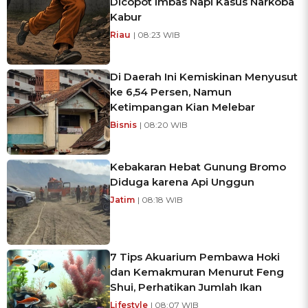
Dicopot Imbas Napi Kasus Narkoba
Kabur
Riau
| 08:23 WIB
Di Daerah Ini Kemiskinan Menyusut
ke 6,54 Persen, Namun
Ketimpangan Kian Melebar
Bisnis
| 08:20 WIB
Kebakaran Hebat Gunung Bromo
Diduga karena Api Unggun
Jatim
| 08:18 WIB
7 Tips Akuarium Pembawa Hoki
dan Kemakmuran Menurut Feng
Shui, Perhatikan Jumlah Ikan
Lifestyle
| 08:07 WIB