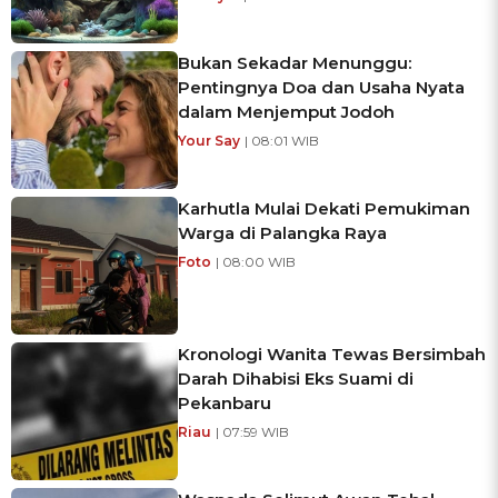
Bukan Sekadar Menunggu:
Pentingnya Doa dan Usaha Nyata
dalam Menjemput Jodoh
Your Say
| 08:01 WIB
Karhutla Mulai Dekati Pemukiman
Warga di Palangka Raya
Foto
| 08:00 WIB
Kronologi Wanita Tewas Bersimbah
Darah Dihabisi Eks Suami di
Pekanbaru
Riau
| 07:59 WIB