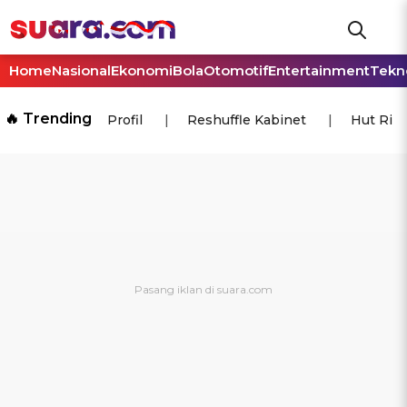
Home
Nasional
Ekonomi
Bola
Otomotif
Entertainment
Tekn
🔥 Trending
Profil
Reshuffle Kabinet
Hut Ri