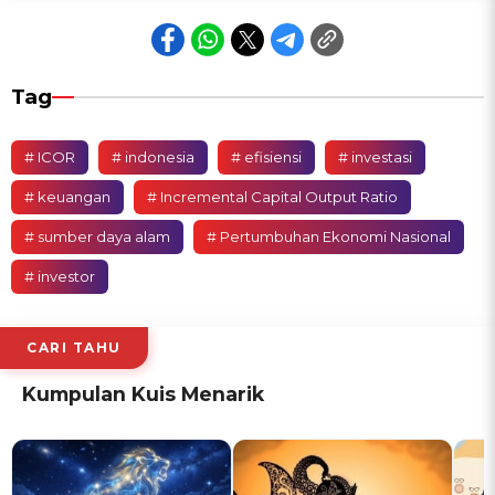
Tag
# ICOR
# indonesia
# efisiensi
# investasi
# keuangan
# Incremental Capital Output Ratio
# sumber daya alam
# Pertumbuhan Ekonomi Nasional
# investor
CARI TAHU
Kumpulan Kuis Menarik