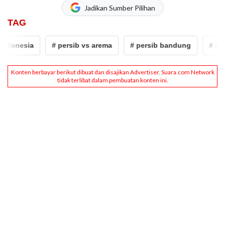
Jadikan Sumber Pilihan
TAG
ndonesia
# persib vs arema
# persib bandung
# arem