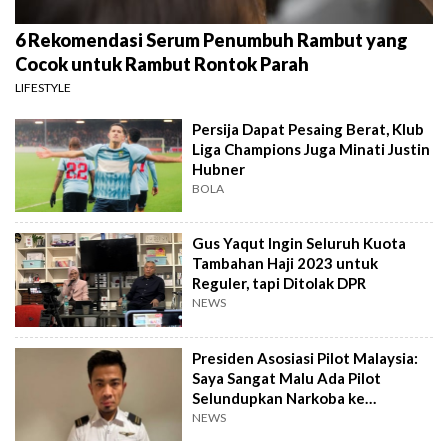
6 Rekomendasi Serum Penumbuh Rambut yang
Cocok untuk Rambut Rontok Parah
LIFESTYLE
Persija Dapat Pesaing Berat, Klub
Liga Champions Juga Minati Justin
Hubner
BOLA
Gus Yaqut Ingin Seluruh Kuota
Tambahan Haji 2023 untuk
Reguler, tapi Ditolak DPR
NEWS
Presiden Asosiasi Pilot Malaysia:
Saya Sangat Malu Ada Pilot
Selundupkan Narkoba ke
Indonesia
NEWS