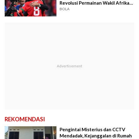
Revolusi Permainan Wakil Afrika
di Piala Dunia
BOLA
REKOMENDASI
Pengintai Misterius dan CCTV
Mendadak, Kejanggalan di Rumah