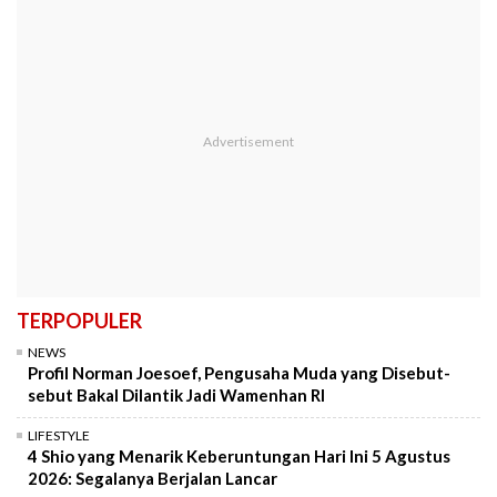
TERPOPULER
NEWS
Profil Norman Joesoef, Pengusaha Muda yang Disebut-
sebut Bakal Dilantik Jadi Wamenhan RI
LIFESTYLE
4 Shio yang Menarik Keberuntungan Hari Ini 5 Agustus
2026: Segalanya Berjalan Lancar