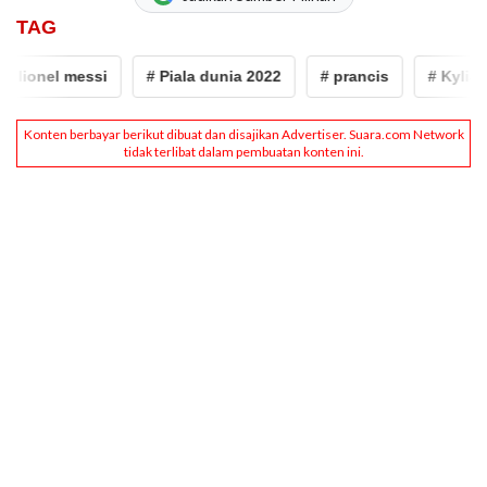
TAG
lionel messi
# Piala dunia 2022
# prancis
# Kylian M