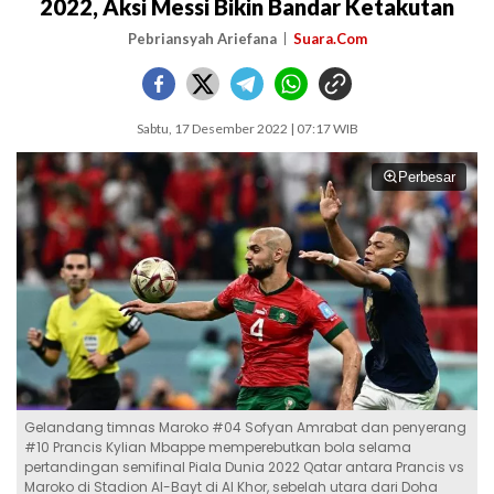
2022, Aksi Messi Bikin Bandar Ketakutan
Pebriansyah Ariefana
Suara.Com
Sabtu, 17 Desember 2022 | 07:17 WIB
Perbesar
Gelandang timnas Maroko #04 Sofyan Amrabat dan penyerang
#10 Prancis Kylian Mbappe memperebutkan bola selama
pertandingan semifinal Piala Dunia 2022 Qatar antara Prancis vs
Maroko di Stadion Al-Bayt di Al Khor, sebelah utara dari Doha