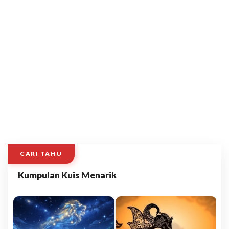
CARI TAHU
Kumpulan Kuis Menarik