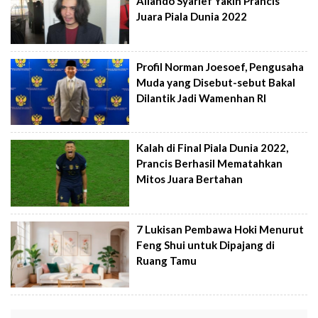
Aliando Syarief Yakin Prancis
Juara Piala Dunia 2022
Profil Norman Joesoef, Pengusaha
Muda yang Disebut-sebut Bakal
Dilantik Jadi Wamenhan RI
Kalah di Final Piala Dunia 2022,
Prancis Berhasil Mematahkan
Mitos Juara Bertahan
7 Lukisan Pembawa Hoki Menurut
Feng Shui untuk Dipajang di
Ruang Tamu