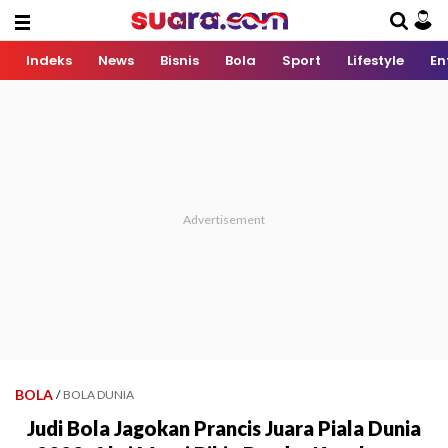
Indeks
News
Bisnis
Bola
Sport
Lifestyle
En
BOLA
/
BOLA DUNIA
Judi Bola Jagokan Prancis Juara Piala Dunia