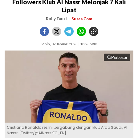
Followers Klub Al Nassr Melonjak 7 Kali
Lipat
Rully Fauzi
Suara.Com
Senin, 02 Januari 2023 | 18:23 WIB
Perbesar
Cristiano Ronaldo resmi bergabung dengan klub Arab Saudi, Al
Nassr. [Twitter/@AlNassrFC_EN]