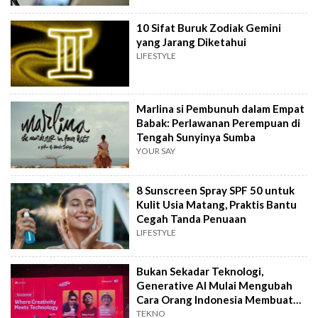
10 Sifat Buruk Zodiak Gemini
yang Jarang Diketahui
LIFESTYLE
Marlina si Pembunuh dalam Empat
Babak: Perlawanan Perempuan di
Tengah Sunyinya Sumba
YOUR SAY
8 Sunscreen Spray SPF 50 untuk
Kulit Usia Matang, Praktis Bantu
Cegah Tanda Penuaan
LIFESTYLE
Bukan Sekadar Teknologi,
Generative AI Mulai Mengubah
Cara Orang Indonesia Membuat
Film
TEKNO