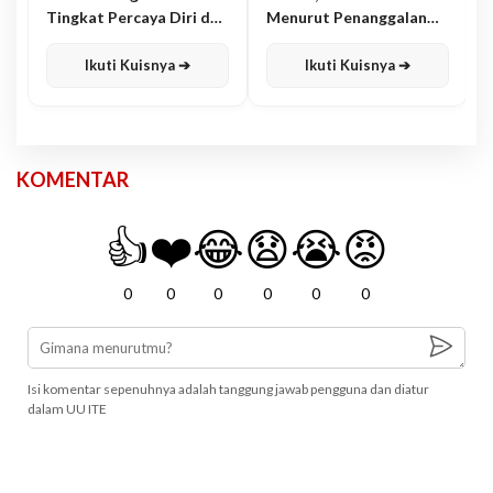
Tingkat Percaya Diri dan
Menurut Penanggalan
Karisma
Jawa
Ikuti Kuisnya ➔
Ikuti Kuisnya ➔
KOMENTAR
👍
❤️
😂
😧
😭
😡
0
0
0
0
0
0
Isi komentar sepenuhnya adalah tanggung jawab pengguna dan diatur
dalam UU ITE