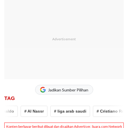
Jadikan Sumber Pilihan
TAG
naldo
# Al Nassr
# liga arab saudi
# Cristiano Ronal