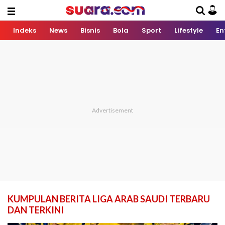
Indeks
News
Bisnis
Bola
Sport
Lifestyle
En
KUMPULAN BERITA LIGA ARAB SAUDI TERBARU
DAN TERKINI