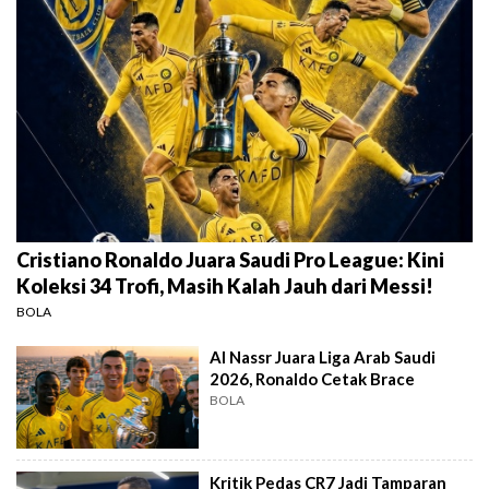
Cristiano Ronaldo Juara Saudi Pro League: Kini
Koleksi 34 Trofi, Masih Kalah Jauh dari Messi!
BOLA
Al Nassr Juara Liga Arab Saudi
2026, Ronaldo Cetak Brace
BOLA
Kritik Pedas CR7 Jadi Tamparan