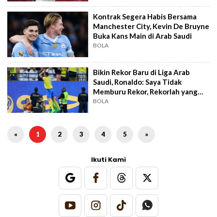
Kontrak Segera Habis Bersama
Manchester City, Kevin De Bruyne
Buka Kans Main di Arab Saudi
BOLA
Bikin Rekor Baru di Liga Arab
Saudi, Ronaldo: Saya Tidak
Memburu Rekor, Rekorlah yang
Mengikuti Saya
BOLA
«
1
2
3
4
5
»
Ikuti Kami