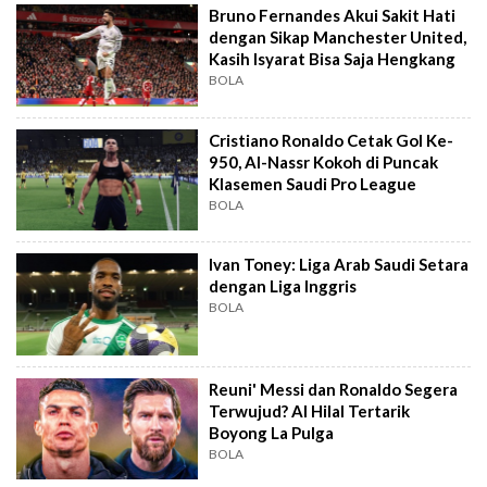
Bruno Fernandes Akui Sakit Hati
dengan Sikap Manchester United,
Kasih Isyarat Bisa Saja Hengkang
BOLA
Cristiano Ronaldo Cetak Gol Ke-
950, Al-Nassr Kokoh di Puncak
Klasemen Saudi Pro League
BOLA
Ivan Toney: Liga Arab Saudi Setara
dengan Liga Inggris
BOLA
Reuni' Messi dan Ronaldo Segera
Terwujud? Al Hilal Tertarik
Boyong La Pulga
BOLA