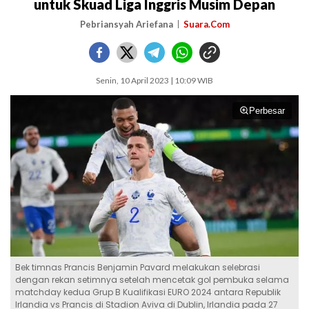
untuk Skuad Liga Inggris Musim Depan
Pebriansyah Ariefana
Suara.Com
Senin, 10 April 2023 | 10:09 WIB
Perbesar
Bek timnas Prancis Benjamin Pavard melakukan selebrasi
dengan rekan setimnya setelah mencetak gol pembuka selama
matchday kedua Grup B Kualifikasi EURO 2024 antara Republik
Irlandia vs Prancis di Stadion Aviva di Dublin, Irlandia pada 27