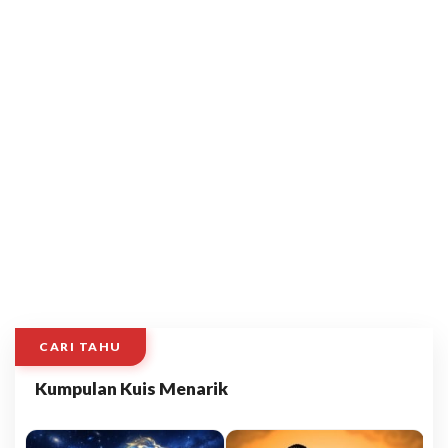
CARI TAHU
Kumpulan Kuis Menarik