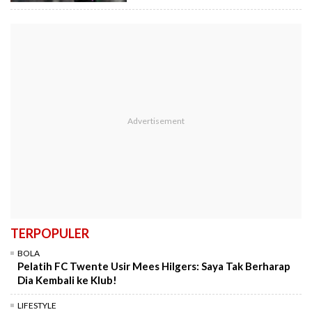
TERPOPULER
BOLA
Pelatih FC Twente Usir Mees Hilgers: Saya Tak Berharap
Dia Kembali ke Klub!
LIFESTYLE