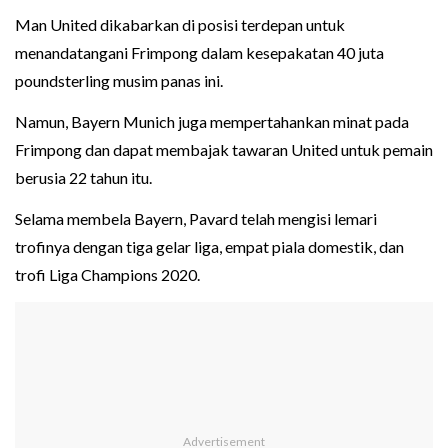
Man United dikabarkan di posisi terdepan untuk
menandatangani Frimpong dalam kesepakatan 40 juta
poundsterling musim panas ini.
Namun, Bayern Munich juga mempertahankan minat pada
Frimpong dan dapat membajak tawaran United untuk pemain
berusia 22 tahun itu.
Selama membela Bayern, Pavard telah mengisi lemari
trofinya dengan tiga gelar liga, empat piala domestik, dan
trofi Liga Champions 2020.