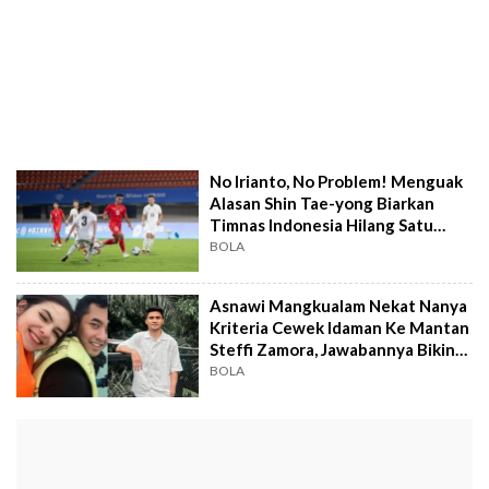
No Irianto, No Problem! Menguak
Alasan Shin Tae-yong Biarkan
Timnas Indonesia Hilang Satu
Pemain Jelang Piala Asia
BOLA
Asnawi Mangkualam Nekat Nanya
Kriteria Cewek Idaman Ke Mantan
Steffi Zamora, Jawabannya Bikin
Akward
BOLA