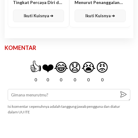
Tingkat Percaya Diri dan
Menurut Penanggalan
Karisma
Jawa
Ikuti Kuisnya ➔
Ikuti Kuisnya ➔
KOMENTAR
👍
❤️
😂
😧
😭
😡
0
0
0
0
0
0
Isi komentar sepenuhnya adalah tanggung jawab pengguna dan diatur
dalam UU ITE