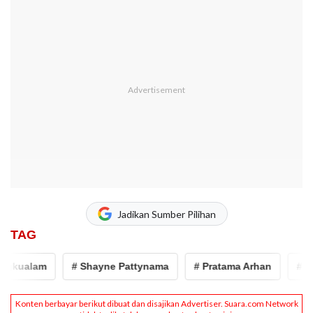
Jadikan Sumber Pilihan
TAG
ualam
# Shayne Pattynama
# Pratama Arhan
# Timna