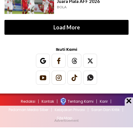
Juara Piala AFF 2026
BOLA
Load More
Ikuti Kami
Redaksi
Kontak
Tentang Kami
Karir
Pedoman Media Siber
Kebijakan Privasi
Saran Dan Kritik
Site Map