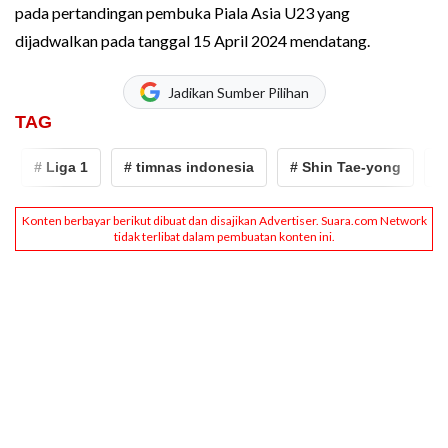
pada pertandingan pembuka Piala Asia U23 yang
dijadwalkan pada tanggal 15 April 2024 mendatang.
Jadikan Sumber Pilihan
TAG
# Liga 1
# timnas indonesia
# Shin Tae-yong
# C