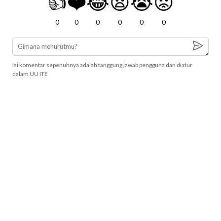
👍
❤️
😂
😧
😭
😡
0
0
0
0
0
0
Isi komentar sepenuhnya adalah tanggung jawab pengguna dan diatur
dalam UU ITE