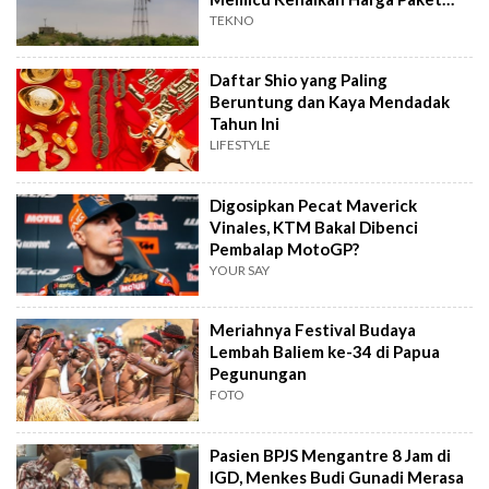
Internet?
TEKNO
Daftar Shio yang Paling
Beruntung dan Kaya Mendadak
Tahun Ini
LIFESTYLE
Digosipkan Pecat Maverick
Vinales, KTM Bakal Dibenci
Pembalap MotoGP?
YOUR SAY
Meriahnya Festival Budaya
Lembah Baliem ke-34 di Papua
Pegunungan
FOTO
Pasien BPJS Mengantre 8 Jam di
IGD, Menkes Budi Gunadi Merasa