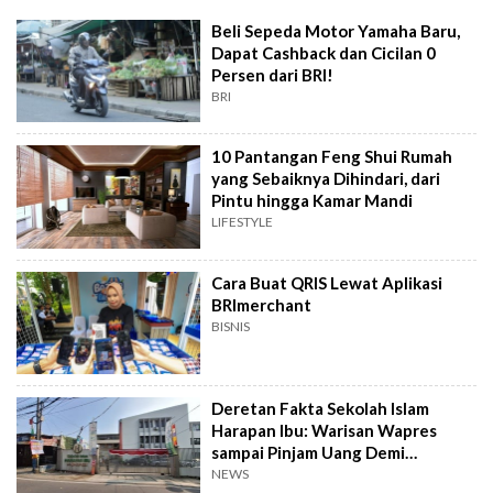
Beli Sepeda Motor Yamaha Baru,
Dapat Cashback dan Cicilan 0
Persen dari BRI!
BRI
10 Pantangan Feng Shui Rumah
yang Sebaiknya Dihindari, dari
Pintu hingga Kamar Mandi
LIFESTYLE
Cara Buat QRIS Lewat Aplikasi
BRImerchant
BISNIS
Deretan Fakta Sekolah Islam
Harapan Ibu: Warisan Wapres
sampai Pinjam Uang Demi
Lapangan Padel
NEWS