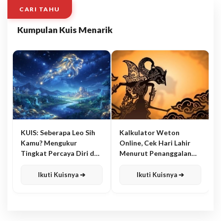
CARI TAHU
Kumpulan Kuis Menarik
KUIS: Seberapa Leo Sih
Kalkulator Weton
Kamu? Mengukur
Online, Cek Hari Lahir
Tingkat Percaya Diri dan
Menurut Penanggalan
Karisma
Jawa
Ikuti Kuisnya ➔
Ikuti Kuisnya ➔