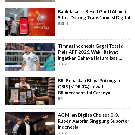
Bank Jakarta Resmi Ganti Alamat
Situs, Dorong Transformasi Digital
BISNIS
Timnas Indonesia Gagal Total di
Piala AFF 2026, Wakil Rakyat
Ingatkan Bahaya Naturalisasi
Instan
BOLA
BRI Bebaskan Biaya Potongan
QRIS (MDR 0%) Lewat
BRImerchant, Ini Caranya
BRI
AC Milan Digilas Chelsea 0-3,
Ruben Amorim Singgung Suporter
Indonesia
BOLA