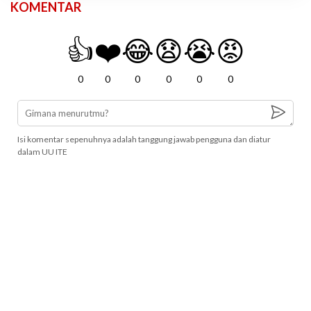
KOMENTAR
👍
❤️
😂
😧
😭
😡
0
0
0
0
0
0
Isi komentar sepenuhnya adalah tanggung jawab pengguna dan diatur
dalam UU ITE