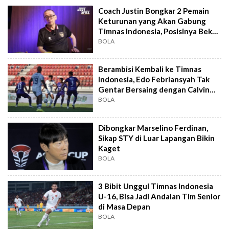
Coach Justin Bongkar 2 Pemain
Keturunan yang Akan Gabung
Timnas Indonesia, Posisinya Bek
dan Striker
BOLA
Berambisi Kembali ke Timnas
Indonesia, Edo Febriansyah Tak
Gentar Bersaing dengan Calvin
Verdonk dan Shayne Pattynama
BOLA
Dibongkar Marselino Ferdinan,
Sikap STY di Luar Lapangan Bikin
Kaget
BOLA
3 Bibit Unggul Timnas Indonesia
U-16, Bisa Jadi Andalan Tim Senior
di Masa Depan
BOLA