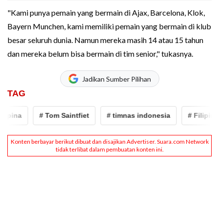
"Kami punya pemain yang bermain di Ajax, Barcelona, Klok,
Bayern Munchen, kami memiliki pemain yang bermain di klub
besar seluruh dunia. Namun mereka masih 14 atau 15 tahun
dan mereka belum bisa bermain di tim senior," tukasnya.
Jadikan Sumber Pilihan
TAG
lipina
# Tom Saintfiet
# timnas indonesia
# Filipina