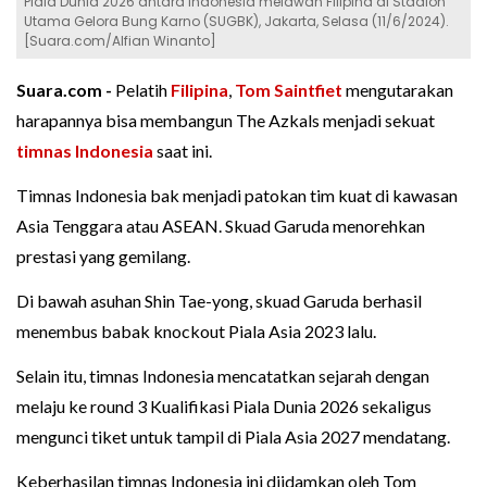
Piala Dunia 2026 antara Indonesia melawan Filipina di Stadion
Utama Gelora Bung Karno (SUGBK), Jakarta, Selasa (11/6/2024).
[Suara.com/Alfian Winanto]
Suara.com -
Pelatih
Filipina
,
Tom Saintfiet
mengutarakan
harapannya bisa membangun The Azkals menjadi sekuat
timnas Indonesia
saat ini.
Timnas Indonesia bak menjadi patokan tim kuat di kawasan
Asia Tenggara atau ASEAN. Skuad Garuda menorehkan
prestasi yang gemilang.
Di bawah asuhan Shin Tae-yong, skuad Garuda berhasil
menembus babak knockout Piala Asia 2023 lalu.
Selain itu, timnas Indonesia mencatatkan sejarah dengan
melaju ke round 3 Kualifikasi Piala Dunia 2026 sekaligus
mengunci tiket untuk tampil di Piala Asia 2027 mendatang.
Keberhasilan timnas Indonesia ini diidamkan oleh Tom