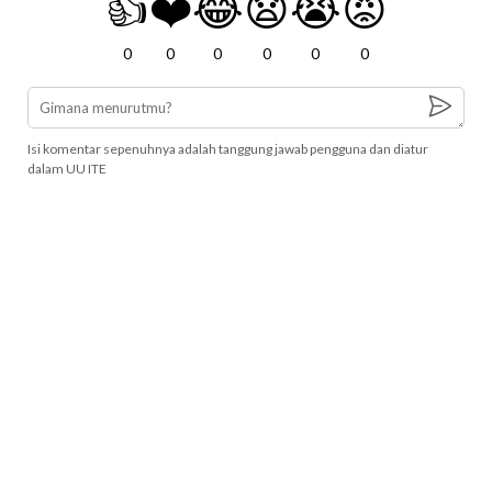
👍
❤️
😂
😧
😭
😡
0
0
0
0
0
0
Isi komentar sepenuhnya adalah tanggung jawab pengguna dan diatur
dalam UU ITE