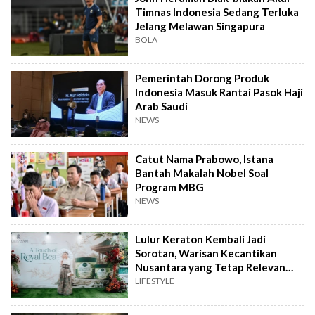
Timnas Indonesia Sedang Terluka
Jelang Melawan Singapura
BOLA
Pemerintah Dorong Produk
Indonesia Masuk Rantai Pasok Haji
Arab Saudi
NEWS
Catut Nama Prabowo, Istana
Bantah Makalah Nobel Soal
Program MBG
NEWS
Lulur Keraton Kembali Jadi
Sorotan, Warisan Kecantikan
Nusantara yang Tetap Relevan
hingga Kini
LIFESTYLE