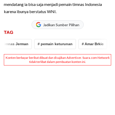
mendatang ia bisa saja menjadi pemain timnas Indonesia
karena ibunya berstatus WNI.
Jadikan Sumber Pilihan
TAG
imnas Jerman
# pemain keturunan
# Amar Brkic
# ti