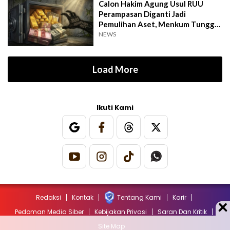
Calon Hakim Agung Usul RUU
Perampasan Diganti Jadi
Pemulihan Aset, Menkum Tunggu
Langkah DPR
NEWS
Load More
Ikuti Kami
Redaksi
Kontak
Tentang Kami
Karir
Pedoman Media Siber
Kebijakan Privasi
Saran Dan Kritik
Site Map