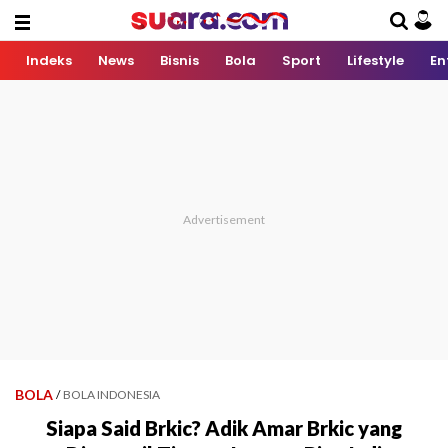
Indeks
News
Bisnis
Bola
Sport
Lifestyle
En
BOLA
/
BOLA INDONESIA
Siapa Said Brkic? Adik Amar Brkic yang