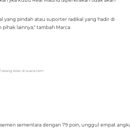
kan jika kubu Real Madrid diperkirakan tidak akan
al yang pindah atau suporter radikal yang hadir di
 pihak lainnya," tambah Marca.
lasemen sementara dengan 79 poin, unggul empat angk