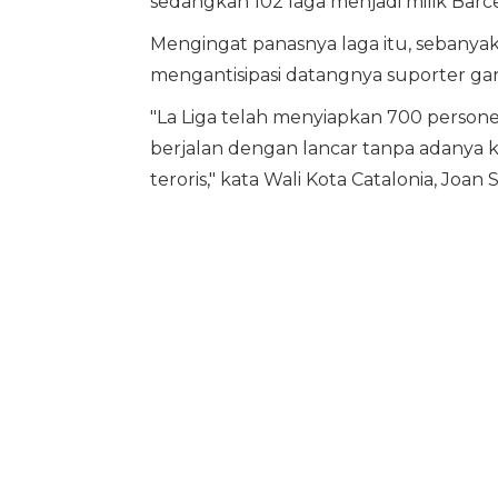
sedangkan 102 laga menjadi milik Barc
Mengingat panasnya laga itu, sebanya
mengantisipasi datangnya suporter gari
"La Liga telah menyiapkan 700 perso
berjalan dengan lancar tanpa adanya
teroris," kata Wali Kota Catalonia, Joa