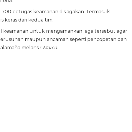
elona.
k 700 petugas keamanan disiagakan. Termasuk
s keras dari kedua tim.
nel keamanan untuk mengamankan laga tersebut agar
 kerusuhan maupun ancaman seperti pencopetan dan
n Salamaña melansir
Marca
.