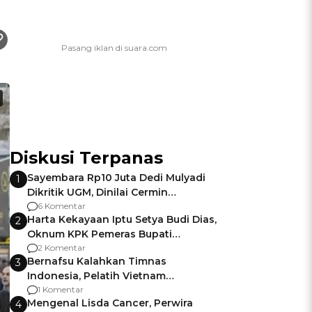
Diskusi Terpanas
Sayembara Rp10 Juta Dedi Mulyadi
1
Dikritik UGM, Dinilai Cermin
Gagalnya Negara Jamin Keamanan
6 Komentar
Harta Kekayaan Iptu Setya Budi Dias,
2
Oknum KPK Pemeras Bupati
Pemalang
2 Komentar
Bernafsu Kalahkan Timnas
3
Indonesia, Pelatih Vietnam
Berencana Pakai Jimat di Pakansari
1 Komentar
Mengenal Lisda Cancer, Perwira
4