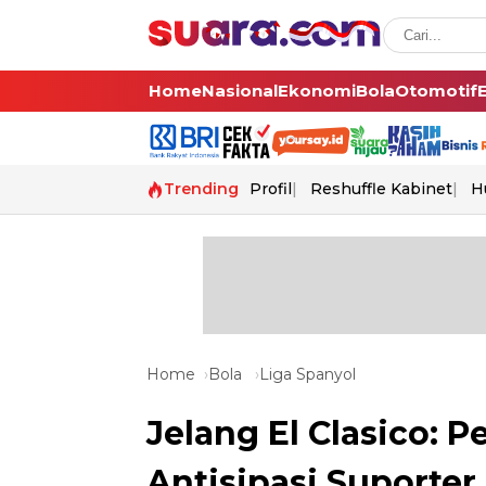
Home
Nasional
Ekonomi
Bola
Otomotif
Trending
Profil
Reshuffle Kabinet
H
Home
Bola
Liga Spanyol
Jelang El Clasico: 
Antisipasi Suporter