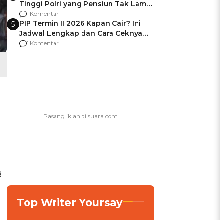
Tinggi Polri yang Pensiun Tak Lama
Usai Jadi Brigjen
1 Komentar
PIP Termin II 2026 Kapan Cair? Ini
5
Jadwal Lengkap dan Cara Ceknya
agar Dana Tidak Hangus!
1 Komentar
B
Top Writer Yoursay