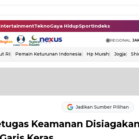
Entertainment
Tekno
Gaya Hidup
Sport
Indeks
REGIONAL:
JA
ut Ri
Pemain Keturunan Indonesia
Hp Murah
Jogja
Shi
Jadikan Sumber Pilihan
Petugas Keamanan Disiagakan
 Garis Keras