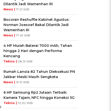
Dilantik Jadi Wamenhan RI
News |
17:21 WIB
Bocoran Reshuffle Kabinet Agustus:
Norman Joesoef Bakal Dilantik Jadi
Wamenhan RI
News |
17:49 WIB
4 HP Murah Baterai 7000 mAh, Tahan
hingga 2 Hari dengan Performa
Kencang
Tekno |
08:13 WIB
Rumah Lansia 82 Tahun Dieksekusi PN
Jakbar Meski Masih Sengketa
News |
19:31 WIB
6 HP Samsung Rp2 Jutaan Terbaik:
Kamera Tajam, NFC hingga Koneksi 5G
Tekno |
10:30 WIB
a