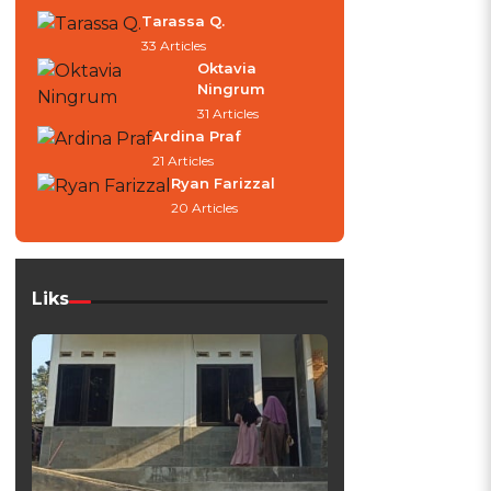
Tarassa Q.
33 Articles
Oktavia
Ningrum
31 Articles
Ardina Praf
21 Articles
Ryan Farizzal
20 Articles
Liks