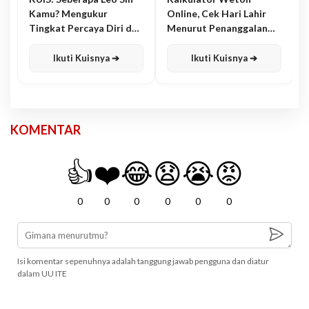
Kamu? Mengukur
Online, Cek Hari Lahir
Tingkat Percaya Diri dan
Menurut Penanggalan
Karisma
Jawa
Ikuti Kuisnya ➔
Ikuti Kuisnya ➔
KOMENTAR
👍
❤️
😂
😧
😭
😡
0
0
0
0
0
0
Isi komentar sepenuhnya adalah tanggung jawab pengguna dan diatur
dalam UU ITE