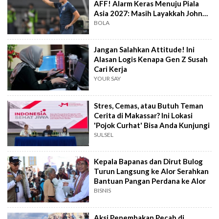
AFF! Alarm Keras Menuju Piala
Asia 2027: Masih Layakkah John
Herdman?
BOLA
Jangan Salahkan Attitude! Ini
Alasan Logis Kenapa Gen Z Susah
Cari Kerja
YOUR SAY
Stres, Cemas, atau Butuh Teman
Cerita di Makassar? Ini Lokasi
'Pojok Curhat' Bisa Anda Kunjungi
SULSEL
Kepala Bapanas dan Dirut Bulog
Turun Langsung ke Alor Serahkan
Bantuan Pangan Perdana ke Alor
BISNIS
Aksi Penembakan Pecah di