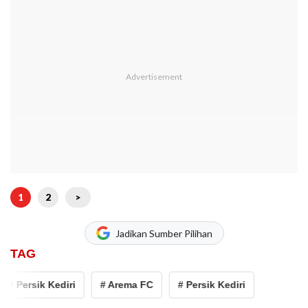
1
2
>
Jadikan Sumber Pilihan
TAG
# Persik Kediri
# Arema FC
# Persik Kediri