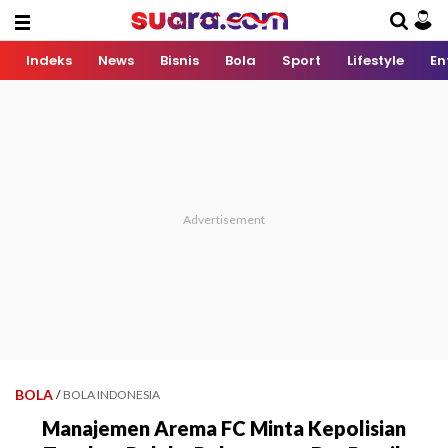
Indeks
News
Bisnis
Bola
Sport
Lifestyle
En
BOLA
/
BOLA INDONESIA
Manajemen Arema FC Minta Kepolisian