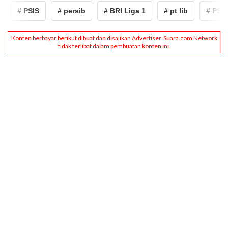
# PSIS
# persib
# BRI Liga 1
# pt lib
# PSIS