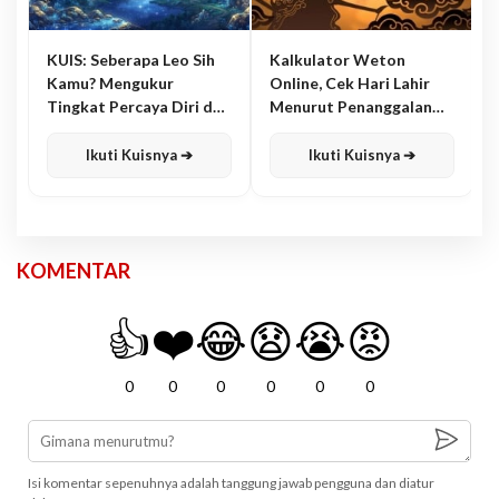
KUIS: Seberapa Leo Sih
Kalkulator Weton
Kamu? Mengukur
Online, Cek Hari Lahir
Tingkat Percaya Diri dan
Menurut Penanggalan
Karisma
Jawa
Ikuti Kuisnya ➔
Ikuti Kuisnya ➔
KOMENTAR
👍
❤️
😂
😧
😭
😡
0
0
0
0
0
0
Isi komentar sepenuhnya adalah tanggung jawab pengguna dan diatur