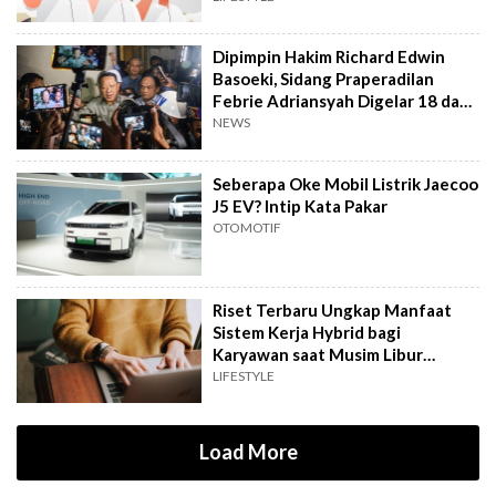
Dipimpin Hakim Richard Edwin
Basoeki, Sidang Praperadilan
Febrie Adriansyah Digelar 18 dan
Agustus
NEWS
Seberapa Oke Mobil Listrik Jaecoo
J5 EV? Intip Kata Pakar
OTOMOTIF
Riset Terbaru Ungkap Manfaat
Sistem Kerja Hybrid bagi
Karyawan saat Musim Libur
Sekolah
LIFESTYLE
Load More