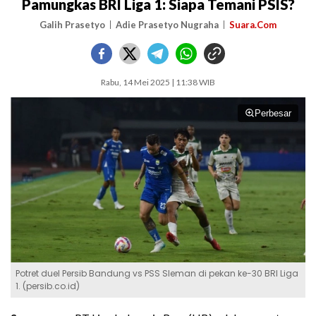
Pamungkas BRI Liga 1: Siapa Temani PSIS?
Galih Prasetyo
Adie Prasetyo Nugraha
Suara.Com
Rabu, 14 Mei 2025 | 11:38 WIB
Perbesar
Potret duel Persib Bandung vs PSS Sleman di pekan ke-30 BRI Liga
1. (persib.co.id)