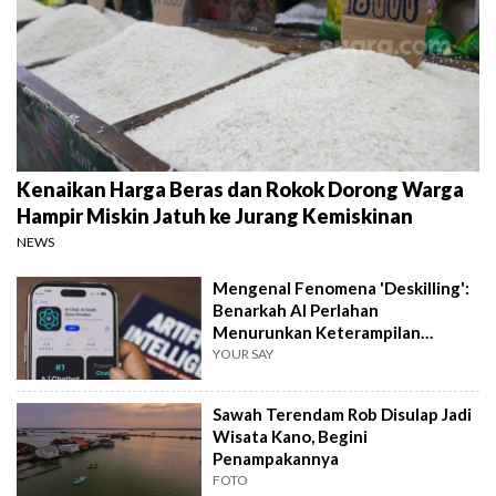
Kenaikan Harga Beras dan Rokok Dorong Warga
Hampir Miskin Jatuh ke Jurang Kemiskinan
NEWS
Mengenal Fenomena 'Deskilling':
Benarkah AI Perlahan
Menurunkan Keterampilan
Berpikir Manusia?
YOUR SAY
Sawah Terendam Rob Disulap Jadi
Wisata Kano, Begini
Penampakannya
FOTO