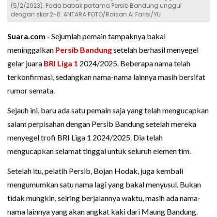
(5/2/2023). Pada babak pertama Persib Bandung unggul
dengan skor 2-0. ANTARA FOTO/Raisan Al Farisi/YU
Suara.com -
Sejumlah pemain tampaknya bakal
meninggalkan
Persib Bandung
setelah berhasil menyegel
gelar juara
BRI Liga 1
2024/2025. Beberapa nama telah
terkonfirmasi, sedangkan nama-nama lainnya masih bersifat
rumor semata.
Sejauh ini, baru ada satu pemain saja yang telah mengucapkan
salam perpisahan dengan Persib Bandung setelah mereka
menyegel trofi BRI Liga 1 2024/2025. Dia telah
mengucapkan selamat tinggal untuk seluruh elemen tim.
Setelah itu, pelatih Persib, Bojan Hodak, juga kembali
mengumumkan satu nama lagi yang bakal menyusul. Bukan
tidak mungkin, seiring berjalannya waktu, masih ada nama-
nama lainnya yang akan angkat kaki dari Maung Bandung.