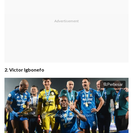
2. Victor Igbonefo
Perbesar