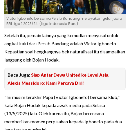
Victor Igbonefo bersama Persib Bandung merayakan gelar juara
BRI Liga 1 2023/24. (Liga Indonesia Baru)
Setelah itu, pemain lainnya yang kemudian menyusul untuk
angkat kaki dari Persib Bandung adalah Victor Igbonefo.
Kepastian soal hengkangnya bek naturalisasi itu disampaikan
langsung oleh Bojan Hodak.
Baca Juga:
Siap Antar Dewa United ke Level Asia,
Alexis Messidoro: Kami Percaya Diri!
"Ini musim terakhir Papa (Victor Igbonefo) bersama klub,"
kata Bojan Hodak kepada awak media pada Selasa
(13/5/2025) lalu. Oleh karena itu, Bojan berencana
memberikan momen perpisahan kepada Igbonefo pada dua
laga tersisa musim ini.