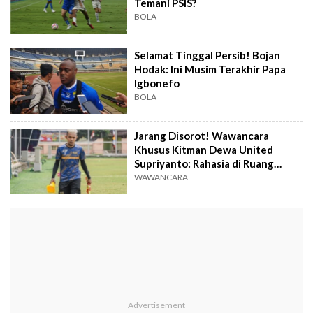
Temani PSIS?
BOLA
Selamat Tinggal Persib! Bojan
Hodak: Ini Musim Terakhir Papa
Igbonefo
BOLA
Jarang Disorot! Wawancara
Khusus Kitman Dewa United
Supriyanto: Rahasia di Ruang
Ganti
WAWANCARA