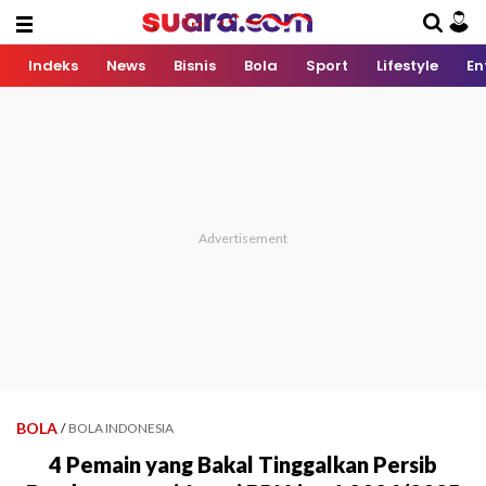
Indeks
News
Bisnis
Bola
Sport
Lifestyle
En
BOLA
/
BOLA INDONESIA
4 Pemain yang Bakal Tinggalkan Persib