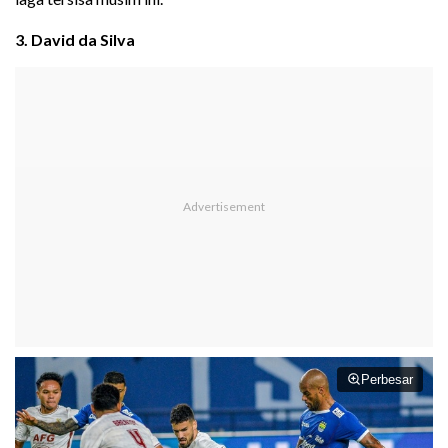
3. David da Silva
Perbesar