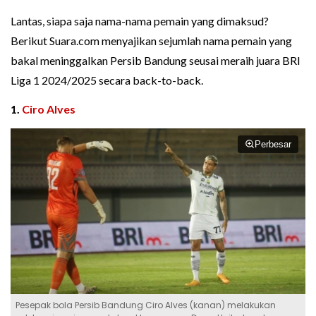
Lantas, siapa saja nama-nama pemain yang dimaksud?
Berikut Suara.com menyajikan sejumlah nama pemain yang
bakal meninggalkan Persib Bandung seusai meraih juara BRI
Liga 1 2024/2025 secara back-to-back.
1.
Ciro Alves
Perbesar
Pesepak bola Persib Bandung Ciro Alves (kanan) melakukan