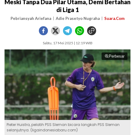
Meski Tanpa Dua Pilar Utama, Demi Bertahan
di Liga 1
Pebriansyah Ariefana
Adie Prasetyo Nugraha
Suara.Com
Sabtu, 17 Mei 2025 | 12:19 WIB
Perbesar
Pieter Huistra, pelatih PSS Sleman bicara langkah PSS Sleman
selanjutnya. (ligaindonesiabaru.com)