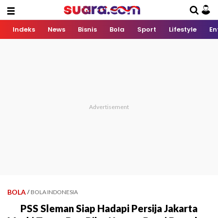
Indeks
News
Bisnis
Bola
Sport
Lifestyle
En
BOLA
/
BOLA INDONESIA
PSS Sleman Siap Hadapi Persija Jakarta