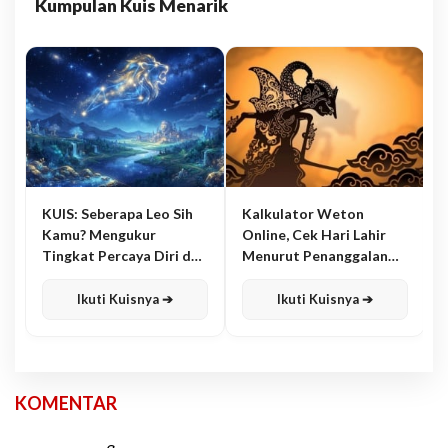
Kumpulan Kuis Menarik
KUIS: Seberapa Leo Sih
Kalkulator Weton
Kamu? Mengukur
Online, Cek Hari Lahir
Tingkat Percaya Diri dan
Menurut Penanggalan
Karisma
Jawa
Ikuti Kuisnya ➔
Ikuti Kuisnya ➔
KOMENTAR