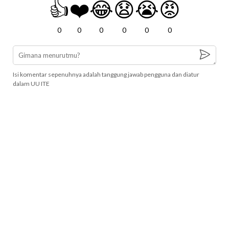
👍
❤️
😂
😧
😭
😡
0
0
0
0
0
0
Isi komentar sepenuhnya adalah tanggung jawab pengguna dan diatur
dalam UU ITE