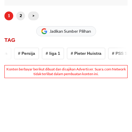
1
2
>
Jadikan Sumber Pilihan
TAG
n
# Persija
# liga 1
# Pieter Huistra
# PSS Slema