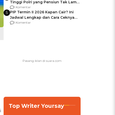
Tinggi Polri yang Pensiun Tak Lama
Usai Jadi Brigjen
1 Komentar
PIP Termin II 2026 Kapan Cair? Ini
5
Jadwal Lengkap dan Cara Ceknya
agar Dana Tidak Hangus!
1 Komentar
Top Writer Yoursay
i