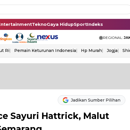
Entertainment
Tekno
Gaya Hidup
Sport
Indeks
REGIONAL:
JA
ut Ri
Pemain Keturunan Indonesia
Hp Murah
Jogja
Shi
Jadikan Sumber Pilihan
nce Sayuri Hattrick, Malut
 Semarang