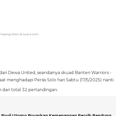
 dari Dewa United, seandainya skuad Banten Warriors -
t menghadapi Persis Solo hari Sabtu (17/5/2025) nanti.
dari total 32 pertandingan.
elat Ryuji Utomo Buyarkan Kemenangan Persib Bandung