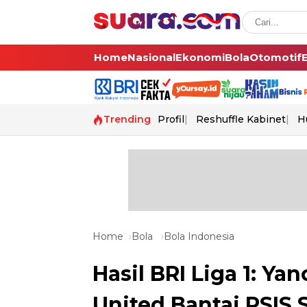
Home
Nasional
Ekonomi
Bola
Otomotif
Trending
Profil
Reshuffle Kabinet
H
Home
Bola
Bola Indonesia
Hasil BRI Liga 1: Ya
United Bantai PSIS