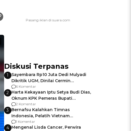
Diskusi Terpanas
Sayembara Rp10 Juta Dedi Mulyadi
1
Dikritik UGM, Dinilai Cermin
Gagalnya Negara Jamin Keamanan
6 Komentar
Harta Kekayaan Iptu Setya Budi Dias,
2
Oknum KPK Pemeras Bupati
Pemalang
2 Komentar
Bernafsu Kalahkan Timnas
3
Indonesia, Pelatih Vietnam
Berencana Pakai Jimat di Pakansari
1 Komentar
Mengenal Lisda Cancer, Perwira
4