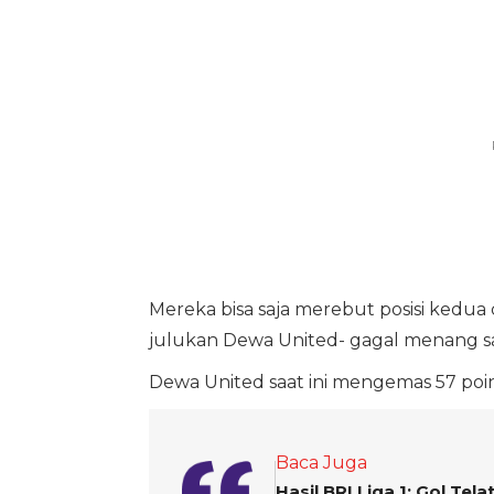
Mereka bisa saja merebut posisi kedua
julukan Dewa United- gagal menang saa
Dewa United saat ini mengemas 57 poin 
Baca Juga
Hasil BRI Liga 1: Gol T