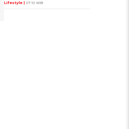
Lifestyle |
07:10 WIB