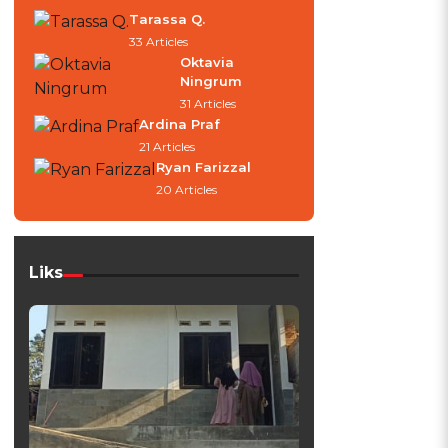
Tarassa Q.
33 Articles
Oktavia
Ningrum
31 Articles
Ardina Praf
21 Articles
Ryan Farizzal
20 Articles
Liks