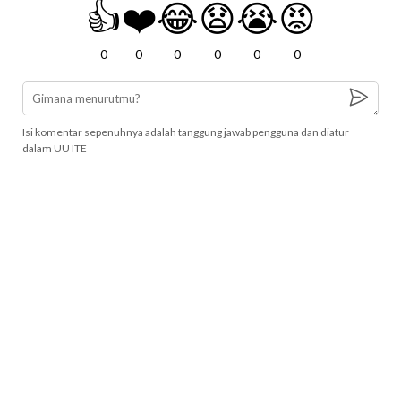
👍
❤️
😂
😧
😭
😡
0
0
0
0
0
0
Isi komentar sepenuhnya adalah tanggung jawab pengguna dan diatur
dalam UU ITE