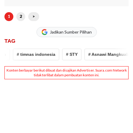
1
2
>
Jadikan Sumber Pilihan
TAG
# timnas indonesia
# STY
# Asnawi Mangkualam