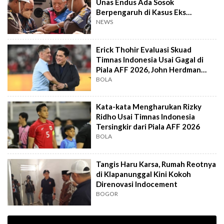
Unas Endus Ada Sosok
Berpengaruh di Kasus Eks
Jampidsus
NEWS
Erick Thohir Evaluasi Skuad
Timnas Indonesia Usai Gagal di
Piala AFF 2026, John Herdman
Out?
BOLA
Kata-kata Mengharukan Rizky
Ridho Usai Timnas Indonesia
Tersingkir dari Piala AFF 2026
BOLA
Tangis Haru Karsa, Rumah Reotnya
di Klapanunggal Kini Kokoh
Direnovasi Indocement
BOGOR