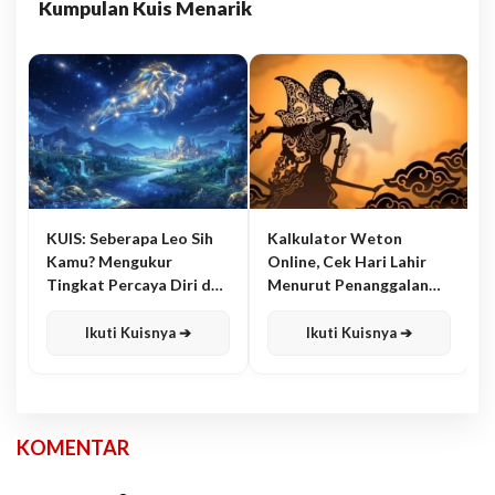
Kumpulan Kuis Menarik
KUIS: Seberapa Leo Sih
Kalkulator Weton
Kamu? Mengukur
Online, Cek Hari Lahir
Tingkat Percaya Diri dan
Menurut Penanggalan
Karisma
Jawa
Ikuti Kuisnya ➔
Ikuti Kuisnya ➔
KOMENTAR