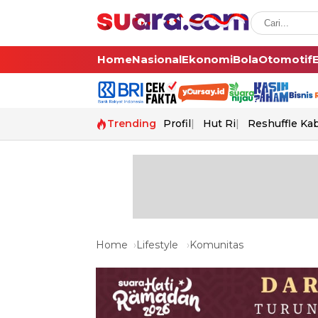
Home
Nasional
Ekonomi
Bola
Otomotif
Trending
Profil
Hut Ri
Reshuffle Ka
Home
Lifestyle
Komunitas