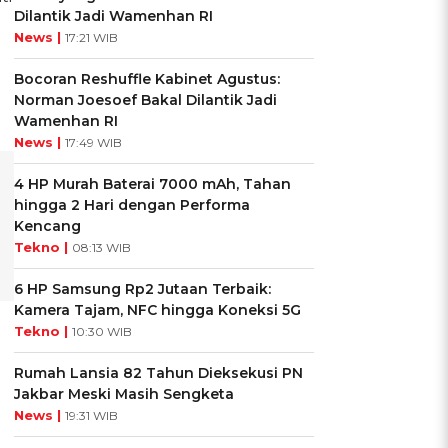
Dilantik Jadi Wamenhan RI
News |
17:21 WIB
Bocoran Reshuffle Kabinet Agustus:
Norman Joesoef Bakal Dilantik Jadi
Wamenhan RI
News |
17:49 WIB
4 HP Murah Baterai 7000 mAh, Tahan
hingga 2 Hari dengan Performa
Kencang
Tekno |
08:13 WIB
6 HP Samsung Rp2 Jutaan Terbaik:
Kamera Tajam, NFC hingga Koneksi 5G
Tekno |
10:30 WIB
Rumah Lansia 82 Tahun Dieksekusi PN
Jakbar Meski Masih Sengketa
News |
19:31 WIB