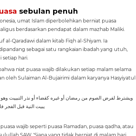
puasa
sebulan penuh
donesia, umat Islam diperbolehkan berniat puasa
ligus berdasarkan pendapat dalam mazhab Maliki.
f al-Qaradawi dalam kitab Fiqh al-Shiyam. Ia
andang sebagai satu rangkaian ibadah yang utuh,
setiap hari.
t bahwa niat puasa wajib dilakukan setiap malam selama
an oleh Sulaiman Al-Bujairimi dalam karyanya Hasyiyatul
ويشترط لفرض الصوم من رمضان أو غيره كقضاء أو نذر التبييت وهو إيق
يبيت النية قبل الفجر فل
i puasa wajib seperti puasa Ramadan, puasa qadha, atau
ulullah SAW, 'Siapa yang tidak berniat di malam hari