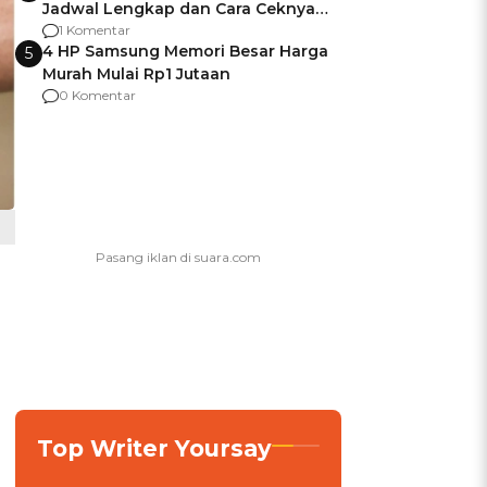
Jadwal Lengkap dan Cara Ceknya
agar Dana Tidak Hangus!
1 Komentar
4 HP Samsung Memori Besar Harga
5
Murah Mulai Rp1 Jutaan
0 Komentar
Top Writer Yoursay