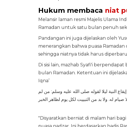
Hukum membaca
niat 
Melansir laman resmi Majelis Ulama In
Ramadan untuk satu bulan penuh seka
Pandangan ini juga dijelaskan oleh Yusu
menerangkan bahwa puasa Ramadan dip
sehingga niatnya tidak harus diperbarui 
Di sisi lain, mazhab Syafi'i berpendapa
bulan Ramadan. Ketentuan ini dijelask
Iqna’
اع النية ليلا لقوله صلى الله عليه وسلم: من لم
ا صيام له. ولا بد من التبييت لكل يوم لظاهر الخبر
"Disyaratkan berniat di malam hari bag
puasa nadzar. Ini berdasarkan hadis Ras