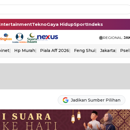
Entertainment
Tekno
Gaya Hidup
Sport
Indeks
REGIONAL:
JA
binet
Hp Murah
Piala Aff 2026
Feng Shui
Jakarta
Psel
Jadikan Sumber Pilihan