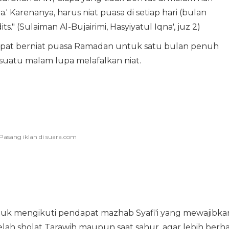
.' Karenanya, harus niat puasa di setiap hari (bulan
s." (Sulaiman Al-Bujairimi, Hasyiyatul Iqna', juz 2)
pat berniat puasa Ramadan untuk satu bulan penuh
a suatu malam lupa melafalkan niat.
tuk mengikuti pendapat mazhab Syafi'i yang mewajibka
lah sholat Tarawih maupun saat sahur, agar lebih berha