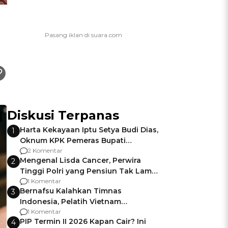
Diskusi Terpanas
Harta Kekayaan Iptu Setya Budi Dias,
1
Oknum KPK Pemeras Bupati
Pemalang
2 Komentar
Mengenal Lisda Cancer, Perwira
2
Tinggi Polri yang Pensiun Tak Lama
Usai Jadi Brigjen
1 Komentar
Bernafsu Kalahkan Timnas
3
Indonesia, Pelatih Vietnam
Berencana Pakai Jimat di Pakansari
1 Komentar
PIP Termin II 2026 Kapan Cair? Ini
4