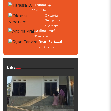
Tarassa Q.
33 Articles
Oktavia
Ningrum
31 Articles
Ardina Praf
21 Articles
Ryan Farizzal
20 Articles
Liks