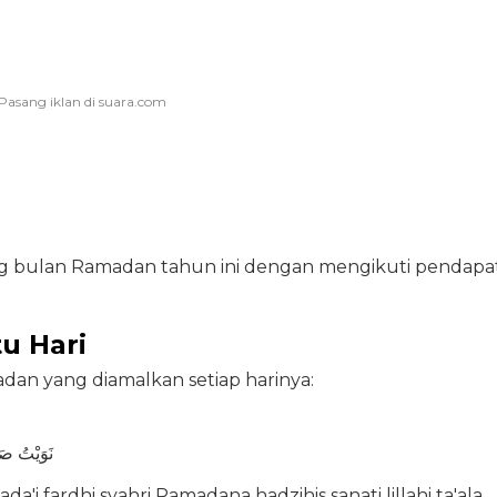
jang bulan Ramadan tahun ini dengan mengikuti pendapa
u Hari
dan yang diamalkan setiap harinya:
نَوَيْتُ صَ
a'i fardhi syahri Ramadana hadzihis sanati lillahi ta'ala