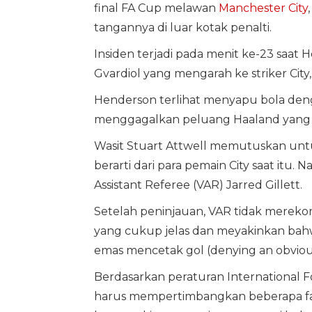
final FA Cup melawan
Manchester City
tangannya di luar kotak penalti.
Insiden terjadi pada menit ke-23 sa
Gvardiol yang mengarah ke striker City,
Henderson terlihat menyapu bola deng
menggagalkan peluang Haaland yang s
Wasit Stuart Attwell memutuskan unt
berarti dari para pemain City saat itu
Assistant Referee (VAR) Jarred Gillett.
Setelah peninjauan, VAR tidak mereko
yang cukup jelas dan meyakinkan ba
emas mencetak gol (denying an obviou
Berdasarkan peraturan International F
harus mempertimbangkan beberapa fakt