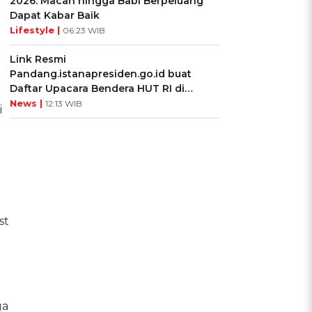
2026: Macan hingga Babi Berpeluang
Dapat Kabar Baik
Lifestyle |
06:23 WIB
Link Resmi
Pandang.istanapresiden.go.id buat
Daftar Upacara Bendera HUT RI di
Istana Negara
News |
12:13 WIB
i
st
ga