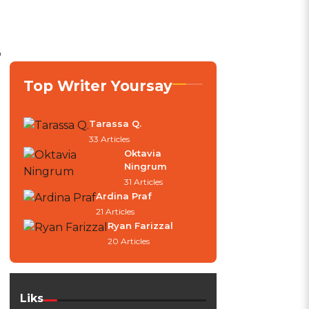
o
Top Writer Yoursay
Tarassa Q.
33 Articles
Oktavia
Ningrum
31 Articles
Ardina Praf
21 Articles
Ryan Farizzal
20 Articles
Liks