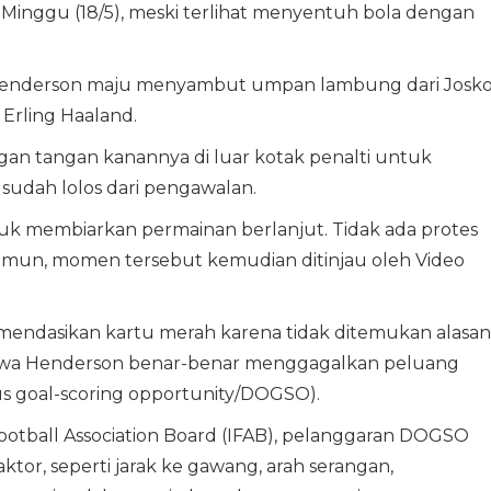
, Minggu (18/5), meski terlihat menyentuh bola dengan
at Henderson maju menyambut umpan lambung dari Josk
 Erling Haaland.
an tangan kanannya di luar kotak penalti untuk
udah lolos dari pengawalan.
uk membiarkan permainan berlanjut. Tidak ada protes
. Namun, momen tersebut kemudian ditinjau oleh Video
mendasikan kartu merah karena tidak ditemukan alasan
hwa Henderson benar-benar menggagalkan peluang
s goal-scoring opportunity/DOGSO).
ootball Association Board (IFAB), pelanggaran DOGSO
or, seperti jarak ke gawang, arah serangan,