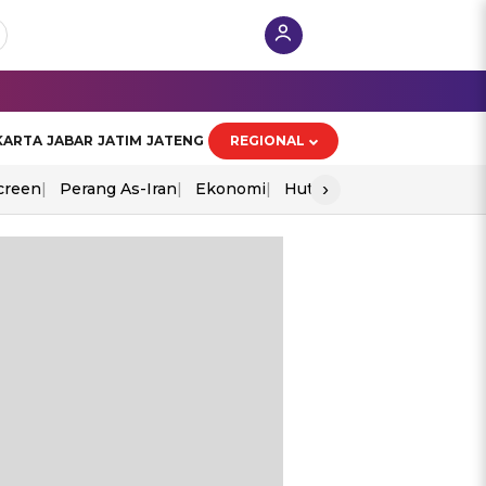
KARTA
JABAR
JATIM
JATENG
REGIONAL
›
creen
Perang As-Iran
Ekonomi
Hut Ri