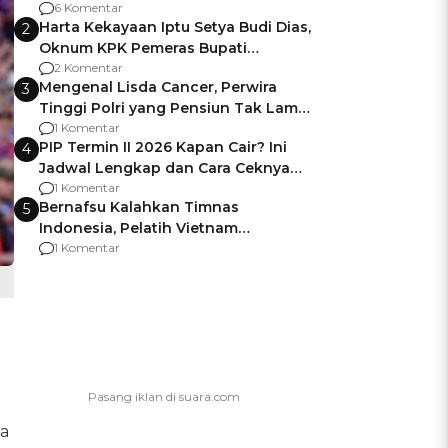
Gagalnya Negara Jamin Keamanan
6 Komentar
Harta Kekayaan Iptu Setya Budi Dias,
2
Oknum KPK Pemeras Bupati
Pemalang
2 Komentar
Mengenal Lisda Cancer, Perwira
3
Tinggi Polri yang Pensiun Tak Lama
Usai Jadi Brigjen
1 Komentar
PIP Termin II 2026 Kapan Cair? Ini
4
Jadwal Lengkap dan Cara Ceknya
agar Dana Tidak Hangus!
1 Komentar
Bernafsu Kalahkan Timnas
5
Indonesia, Pelatih Vietnam
Berencana Pakai Jimat di Pakansari
1 Komentar
ga