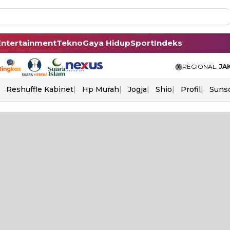
Entertainment
Tekno
Gaya Hidup
Sport
Indeks
REGIONAL:
JA
Reshuffle Kabinet
Hp Murah
Jogja
Shio
Profil
Suns