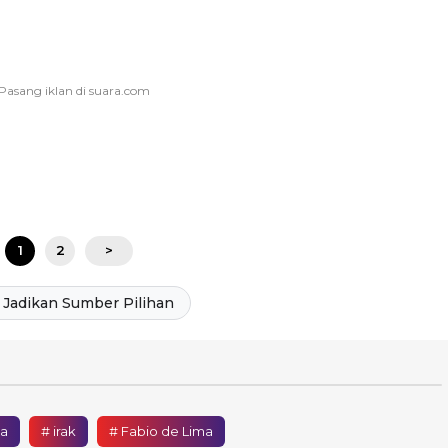
1
2
>
Jadikan Sumber Pilihan
ia
# irak
# Fabio de Lima