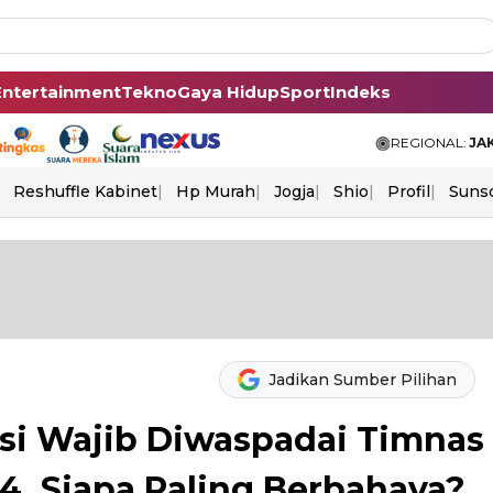
Entertainment
Tekno
Gaya Hidup
Sport
Indeks
REGIONAL:
JA
Reshuffle Kabinet
Hp Murah
Jogja
Shio
Profil
Suns
Jadikan Sumber Pilihan
asi Wajib Diwaspadai Timnas
4, Siapa Paling Berbahaya?