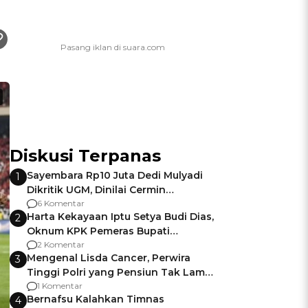
Diskusi Terpanas
Sayembara Rp10 Juta Dedi Mulyadi
1
Dikritik UGM, Dinilai Cermin
Gagalnya Negara Jamin Keamanan
6 Komentar
Harta Kekayaan Iptu Setya Budi Dias,
2
Oknum KPK Pemeras Bupati
Pemalang
2 Komentar
Mengenal Lisda Cancer, Perwira
3
Tinggi Polri yang Pensiun Tak Lama
Usai Jadi Brigjen
1 Komentar
Bernafsu Kalahkan Timnas
4