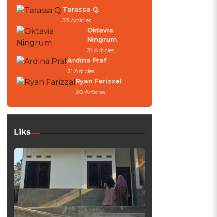
Tarassa Q.
33 Articles
Oktavia
Ningrum
31 Articles
Ardina Praf
21 Articles
Ryan Farizzal
20 Articles
Liks