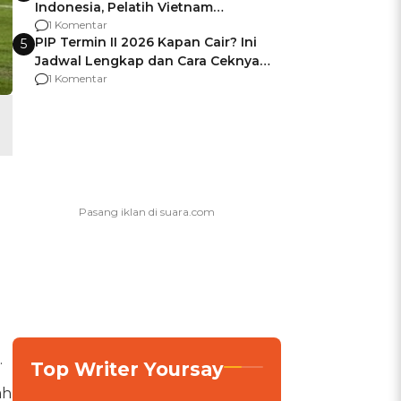
Indonesia, Pelatih Vietnam
Berencana Pakai Jimat di Pakansari
1 Komentar
PIP Termin II 2026 Kapan Cair? Ini
5
Jadwal Lengkap dan Cara Ceknya
agar Dana Tidak Hangus!
1 Komentar
.
Top Writer Yoursay
ah