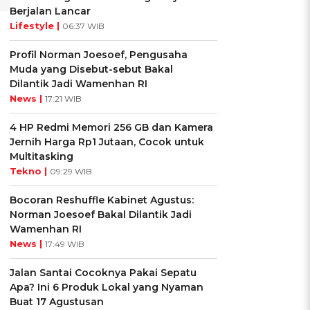
Berjalan Lancar
Lifestyle |
06:37 WIB
Profil Norman Joesoef, Pengusaha
Muda yang Disebut-sebut Bakal
Dilantik Jadi Wamenhan RI
News |
17:21 WIB
4 HP Redmi Memori 256 GB dan Kamera
Jernih Harga Rp1 Jutaan, Cocok untuk
Multitasking
Tekno |
09:29 WIB
Bocoran Reshuffle Kabinet Agustus:
Norman Joesoef Bakal Dilantik Jadi
Wamenhan RI
News |
17:49 WIB
Jalan Santai Cocoknya Pakai Sepatu
Apa? Ini 6 Produk Lokal yang Nyaman
Buat 17 Agustusan