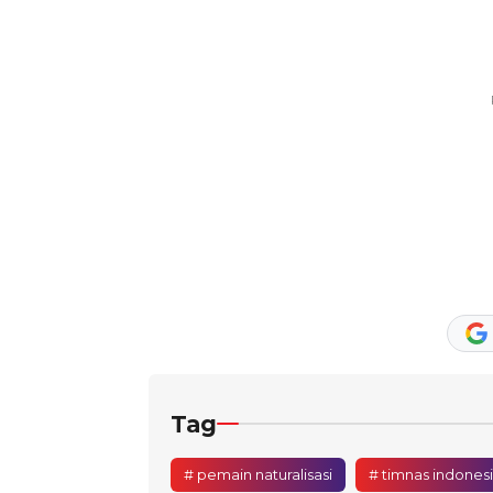
Tag
# pemain naturalisasi
# timnas indones