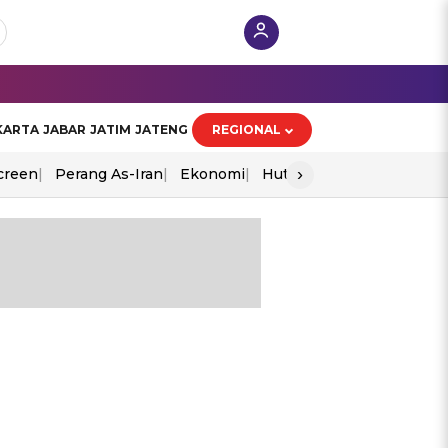
KARTA
JABAR
JATIM
JATENG
REGIONAL
›
creen
Perang As-Iran
Ekonomi
Hut Ri