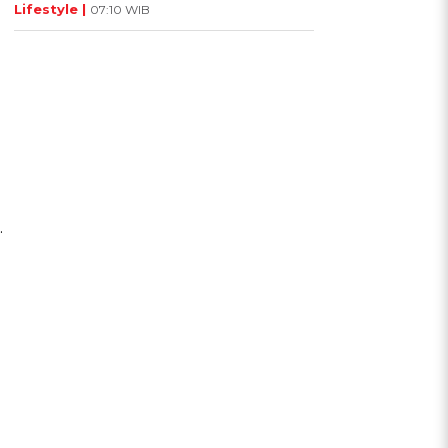
Lifestyle |
07:10 WIB
.