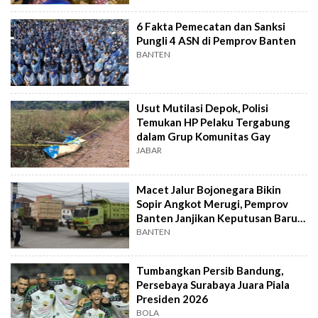
6 Fakta Pemecatan dan Sanksi
Pungli 4 ASN di Pemprov Banten
BANTEN
Usut Mutilasi Depok, Polisi
Temukan HP Pelaku Tergabung
dalam Grup Komunitas Gay
JABAR
Macet Jalur Bojonegara Bikin
Sopir Angkot Merugi, Pemprov
Banten Janjikan Keputusan Baru 4
Hari Lagi
BANTEN
Tumbangkan Persib Bandung,
Persebaya Surabaya Juara Piala
Presiden 2026
BOLA