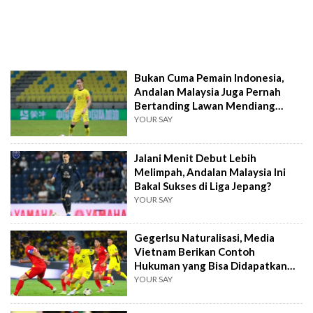
Bukan Cuma Pemain Indonesia,
Andalan Malaysia Juga Pernah
Bertanding Lawan Mendiang
Diogo Jota
YOUR SAY
Jalani Menit Debut Lebih
Melimpah, Andalan Malaysia Ini
Bakal Sukses di Liga Jepang?
YOUR SAY
GegerIsu Naturalisasi, Media
Vietnam Berikan Contoh
Hukuman yang Bisa Didapatkan
Malaysia
YOUR SAY