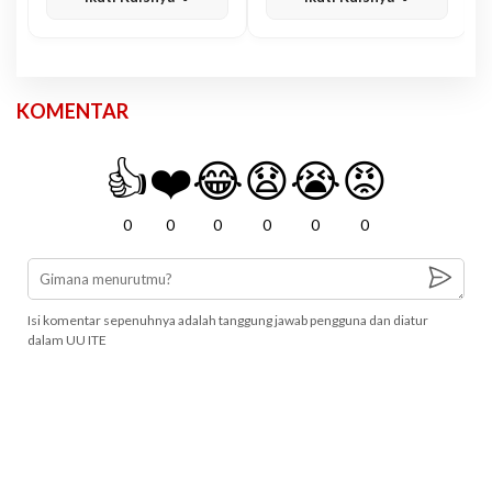
KOMENTAR
👍
❤️
😂
😧
😭
😡
0
0
0
0
0
0
Isi komentar sepenuhnya adalah tanggung jawab pengguna dan diatur
dalam UU ITE