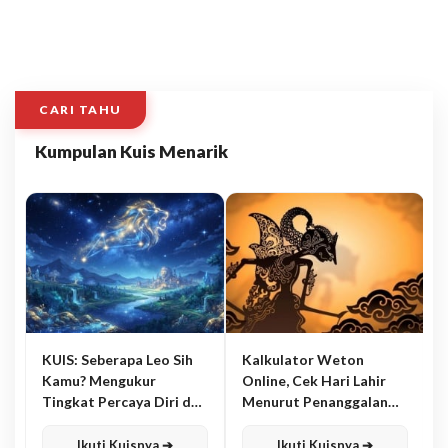
CARI TAHU
Kumpulan Kuis Menarik
KUIS: Seberapa Leo Sih
Kalkulator Weton
Kamu? Mengukur
Online, Cek Hari Lahir
Tingkat Percaya Diri dan
Menurut Penanggalan
Karisma
Jawa
Ikuti Kuisnya ➔
Ikuti Kuisnya ➔