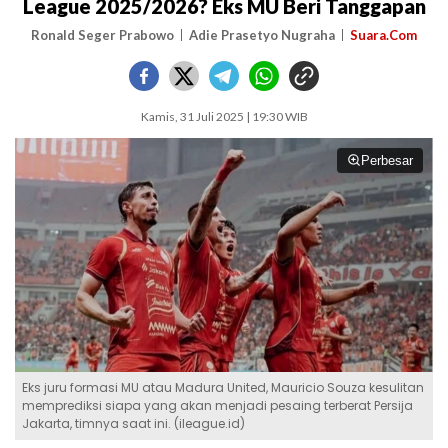
League 2025/2026? Eks MU Beri Tanggapan
Ronald Seger Prabowo
Adie Prasetyo Nugraha
Suara.Com
Kamis, 31 Juli 2025 | 19:30 WIB
Perbesar
Eks juru formasi MU atau Madura United, Mauricio Souza kesulitan
memprediksi siapa yang akan menjadi pesaing terberat Persija
Jakarta, timnya saat ini. (ileague.id)