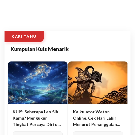
CARI TAHU
Kumpulan Kuis Menarik
KUIS: Seberapa Leo Sih
Kalkulator Weton
Kamu? Mengukur
Online, Cek Hari Lahir
Tingkat Percaya Diri dan
Menurut Penanggalan
Karisma
Jawa