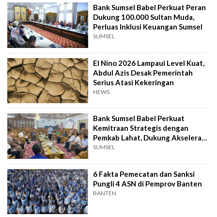
Bank Sumsel Babel Perkuat Peran
Dukung 100.000 Sultan Muda,
Perluas Inklusi Keuangan Sumsel
SUMSEL
El Nino 2026 Lampaui Level Kuat,
Abdul Azis Desak Pemerintah
Serius Atasi Kekeringan
NEWS
Bank Sumsel Babel Perkuat
Kemitraan Strategis dengan
Pemkab Lahat, Dukung Akselerasi
Ekonomi Daerah
SUMSEL
6 Fakta Pemecatan dan Sanksi
Pungli 4 ASN di Pemprov Banten
BANTEN