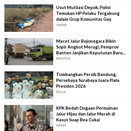
Usut Mutilasi Depok, Polisi
Temukan HP Pelaku Tergabung
dalam Grup Komunitas Gay
JABAR
Macet Jalur Bojonegara Bikin
Sopir Angkot Merugi, Pemprov
Banten Janjikan Keputusan Baru 4
Hari Lagi
BANTEN
Tumbangkan Persib Bandung,
Persebaya Surabaya Juara Piala
Presiden 2026
BOLA
KPK Bedah Dugaan Permainan
Jalur Hijau dan Jalur Merah di
Kasus Suap Bea Cukai
NEWS