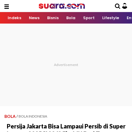
Indeks
News
Bisnis
Bola
Sport
Lifestyle
En
BOLA
/
BOLA INDONESIA
Persija Jakarta Bisa Lampaui Persib di Super