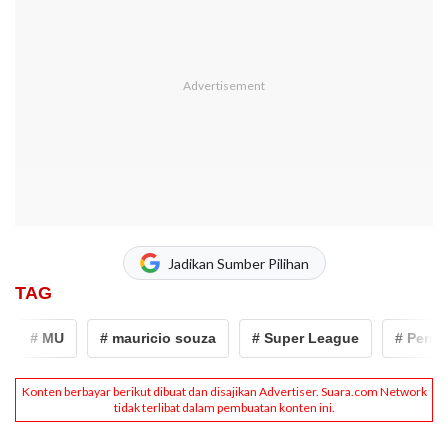
Jadikan Sumber Pilihan
TAG
# MU
# mauricio souza
# Super League
# Persija J