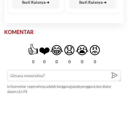
Ikuti Kuisnya ➔
Ikuti Kuisnya ➔
KOMENTAR
👍
❤️
😂
😧
😭
😡
0
0
0
0
0
0
Isi komentar sepenuhnya adalah tanggung jawab pengguna dan diatur
dalam UU ITE