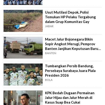
Usut Mutilasi Depok, Polisi
Temukan HP Pelaku Tergabung
dalam Grup Komunitas Gay
JABAR
Macet Jalur Bojonegara Bikin
Sopir Angkot Merugi, Pemprov
Banten Janjikan Keputusan Baru 4
Hari Lagi
BANTEN
Tumbangkan Persib Bandung,
Persebaya Surabaya Juara Piala
Presiden 2026
BOLA
KPK Bedah Dugaan Permainan
Jalur Hijau dan Jalur Merah di
Kasus Suap Bea Cukai