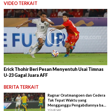
VIDEO TERKAIT
►
Erick Thohir Beri Pesan Menyentuh Usai Timnas
U-23 Gagal Juara AFF
BERITA TERKAIT
Ragnar Oratmangoen dan Cedera
Tak Tepat Waktu yang
Mengganggu Pengabdiannya bagi
Skuat Garuda
YOUR SAY