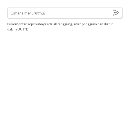
Isi komentar sepenuhnya adalah tanggung jawab pengguna dan diatur
dalam UU ITE