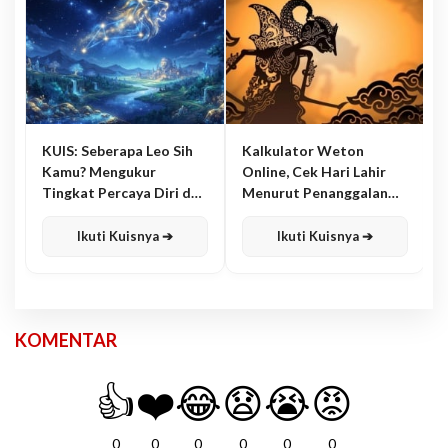
KUIS: Seberapa Leo Sih
Kalkulator Weton
Kamu? Mengukur
Online, Cek Hari Lahir
Tingkat Percaya Diri dan
Menurut Penanggalan
Karisma
Jawa
Ikuti Kuisnya ➔
Ikuti Kuisnya ➔
KOMENTAR
👍
❤️
😂
😧
😭
😡
0
0
0
0
0
0