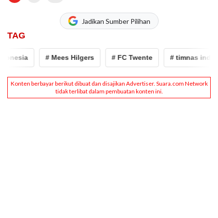
Jadikan Sumber Pilihan
TAG
onesia
# Mees Hilgers
# FC Twente
# timnas indone