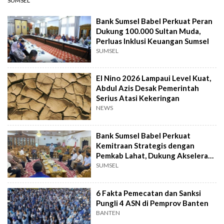
SUMSEL
Bank Sumsel Babel Perkuat Peran
Dukung 100.000 Sultan Muda,
Perluas Inklusi Keuangan Sumsel
SUMSEL
El Nino 2026 Lampaui Level Kuat,
Abdul Azis Desak Pemerintah
Serius Atasi Kekeringan
NEWS
Bank Sumsel Babel Perkuat
Kemitraan Strategis dengan
Pemkab Lahat, Dukung Akselerasi
Ekonomi Daerah
SUMSEL
6 Fakta Pemecatan dan Sanksi
Pungli 4 ASN di Pemprov Banten
BANTEN