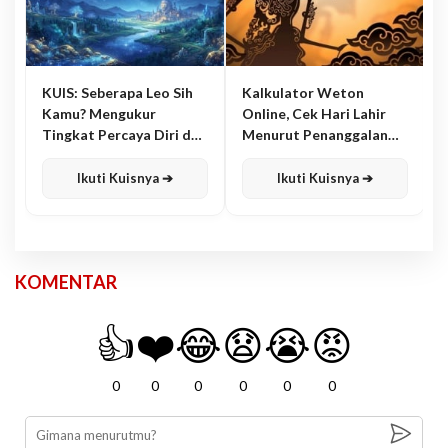
KUIS: Seberapa Leo Sih
Kalkulator Weton
Kamu? Mengukur
Online, Cek Hari Lahir
Tingkat Percaya Diri dan
Menurut Penanggalan
Karisma
Jawa
Ikuti Kuisnya ➔
Ikuti Kuisnya ➔
KOMENTAR
👍
❤️
😂
😧
😭
😡
0
0
0
0
0
0