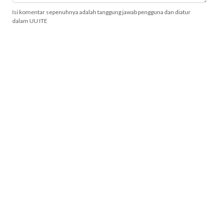
Isi komentar sepenuhnya adalah tanggung jawab pengguna dan diatur
dalam UU ITE