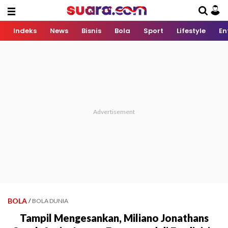
Indeks
News
Bisnis
Bola
Sport
Lifestyle
En
BOLA
/
BOLA DUNIA
Tampil Mengesankan, Miliano Jonathans