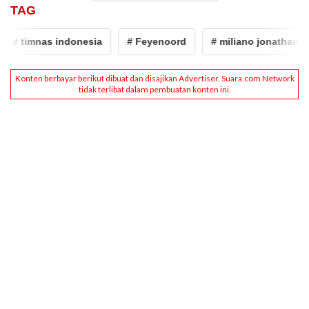
TAG
# timnas indonesia
# Feyenoord
# miliano jonathans