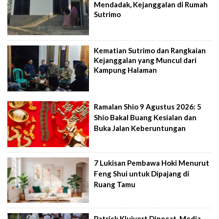
Mendadak, Kejanggalan di Rumah
Sutrimo
Kematian Sutrimo dan Rangkaian
Kejanggalan yang Muncul dari
Kampung Halaman
Ramalan Shio 9 Agustus 2026: 5
Shio Bakal Buang Kesialan dan
Buka Jalan Keberuntungan
7 Lukisan Pembawa Hoki Menurut
Feng Shui untuk Dipajang di
Ruang Tamu
Patrick Kluivert Dipecat, Media