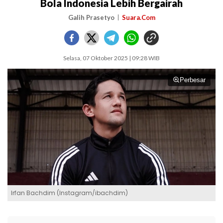
Bola Indonesia Lebih Bergairah
Galih Prasetyo
Suara.Com
Selasa, 07 Oktober 2025 | 09:28 WIB
Perbesar
Irfan Bachdim (Instagram/ibachdim)