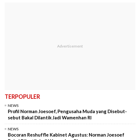
TERPOPULER
NEWS
Profil Norman Joesoef, Pengusaha Muda yang Disebut-
sebut Bakal Dilantik Jadi Wamenhan RI
NEWS
Bocoran Reshuffle Kabinet Agustus: Norman Joesoef