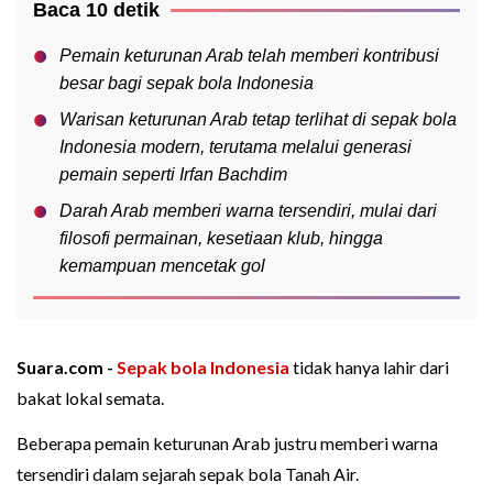
Baca 10 detik
Pemain keturunan Arab telah memberi kontribusi
besar bagi sepak bola Indonesia
Warisan keturunan Arab tetap terlihat di sepak bola
Indonesia modern, terutama melalui generasi
pemain seperti Irfan Bachdim
Darah Arab memberi warna tersendiri, mulai dari
filosofi permainan, kesetiaan klub, hingga
kemampuan mencetak gol
Suara.com -
Sepak bola Indonesia
tidak hanya lahir dari
bakat lokal semata.
Beberapa pemain keturunan Arab justru memberi warna
tersendiri dalam sejarah sepak bola Tanah Air.