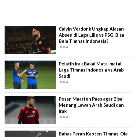
Calvin Verdonk Ungkap Alasan
Absen di Laga Lille vs PSG, Bisa
Bela Timnas Indonesia?
BOLA
Pelatih Irak Bakal Mata-matai
Laga Timnas Indonesia vs Arab
Saudi
BOLA
Pesan Maarten Paes agar Bisa
Menang Lawan Arab Saudi dan
Irak
BOLA
Bahas Peran Kapten Timnas, Ole