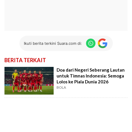
Ikuti berita terkini Suara.com di:
BERITA TERKAIT
Doa dari Negeri Seberang Lautan
untuk Timnas Indonesia: Semoga
Lolos ke Piala Dunia 2026
BOLA