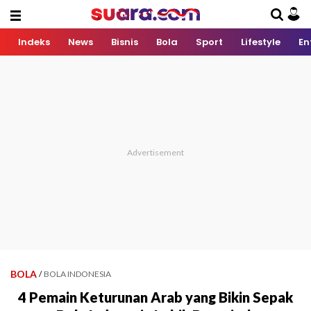
Indeks
News
Bisnis
Bola
Sport
Lifestyle
En
BOLA
/
BOLA INDONESIA
4 Pemain Keturunan Arab yang Bikin Sepak