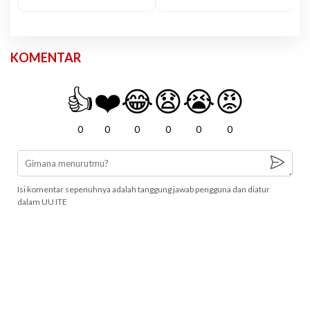
KOMENTAR
👍
❤️
😂
😧
😭
😡
0
0
0
0
0
0
Isi komentar sepenuhnya adalah tanggung jawab pengguna dan diatur
dalam UU ITE