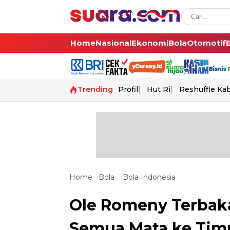
Home
Nasional
Ekonomi
Bola
Otomotif
Trending
Profil
Hut Ri
Reshuffle Ka
Home
Bola
Bola Indonesia
Ole Romeny Terbaka
Semua Mata ke Timna