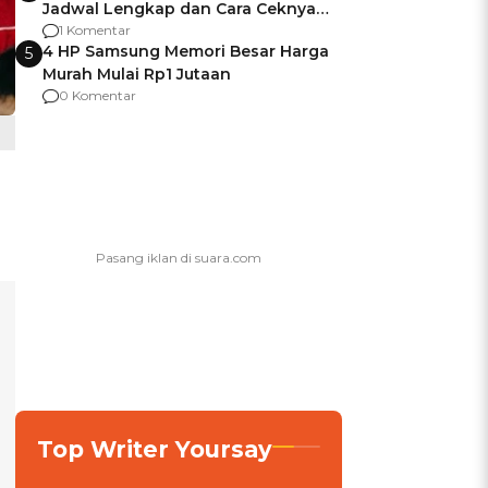
Jadwal Lengkap dan Cara Ceknya
agar Dana Tidak Hangus!
1 Komentar
4 HP Samsung Memori Besar Harga
5
Murah Mulai Rp1 Jutaan
0 Komentar
Top Writer Yoursay