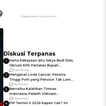
Diskusi Terpanas
Harta Kekayaan Iptu Setya Budi Dias,
1
Oknum KPK Pemeras Bupati
Pemalang
2 Komentar
Mengenal Lisda Cancer, Perwira
2
Tinggi Polri yang Pensiun Tak Lama
Usai Jadi Brigjen
1 Komentar
Bernafsu Kalahkan Timnas
3
Indonesia, Pelatih Vietnam
Berencana Pakai Jimat di Pakansari
1 Komentar
PIP Termin II 2026 Kapan Cair? Ini
4