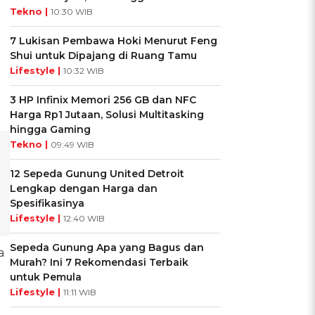
Tekno |
10:30 WIB
7 Lukisan Pembawa Hoki Menurut Feng
Shui untuk Dipajang di Ruang Tamu
Lifestyle |
10:32 WIB
3 HP Infinix Memori 256 GB dan NFC
Harga Rp1 Jutaan, Solusi Multitasking
hingga Gaming
Tekno |
09:49 WIB
12 Sepeda Gunung United Detroit
Lengkap dengan Harga dan
Spesifikasinya
Lifestyle |
12:40 WIB
Sepeda Gunung Apa yang Bagus dan
a
Murah? Ini 7 Rekomendasi Terbaik
untuk Pemula
Lifestyle |
11:11 WIB