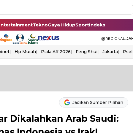
Entertainment
Tekno
Gaya Hidup
Sport
Indeks
REGIONAL:
JA
binet
Hp Murah
Piala Aff 2026
Feng Shui
Jakarta
Psel
Jadikan Sumber Pilihan
r Dikalahkan Arab Saudi:
s Indonesia vs Irak!