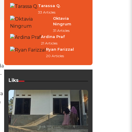
Tarassa Q.
33 Articles
Oktavia
Ningrum
31 Articles
Ardina Praf
21 Articles
B
Ryan Farizzal
20 Articles
da
-
Liks
ra
a