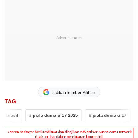
Jadikan Sumber Pilihan
TAG
rasil
# piala dunia u-17 2025
# piala dunia u-17
# no