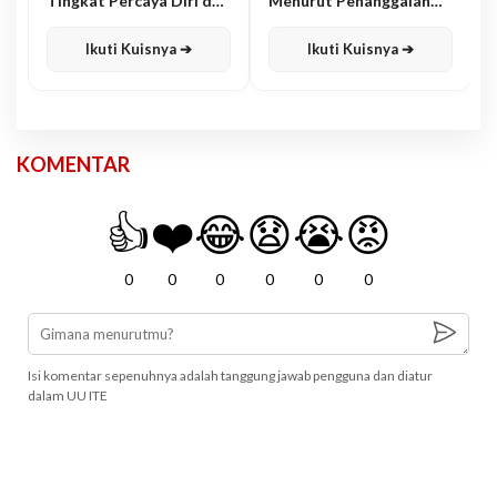
Tingkat Percaya Diri dan
Menurut Penanggalan
Karisma
Jawa
Ikuti Kuisnya ➔
Ikuti Kuisnya ➔
KOMENTAR
👍
❤️
😂
😧
😭
😡
0
0
0
0
0
0
Isi komentar sepenuhnya adalah tanggung jawab pengguna dan diatur
dalam UU ITE