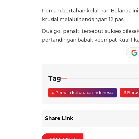
Pemain bertahan kelahiran Belanda i
krusial melalui tendangan 12 pas.
Dua gol penalti tersebut sukses diles
pertandingan babak keempat Kualifikas
Tag
# Pemain keturunan Indonesia
# Boru
Share Link