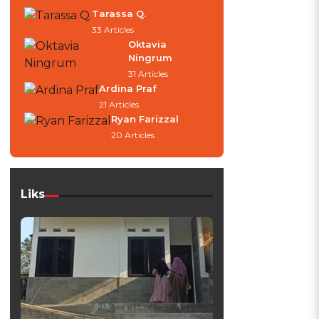
Tarassa Q.
33 Articles
Oktavia
Ningrum
31 Articles
Ardina Praf
21 Articles
Ryan Farizzal
20 Articles
Liks