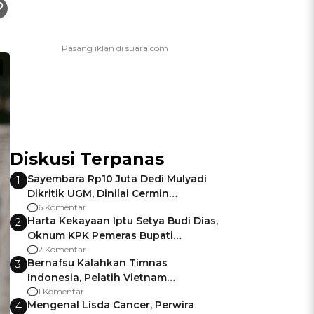
Diskusi Terpanas
Sayembara Rp10 Juta Dedi Mulyadi
1
Dikritik UGM, Dinilai Cermin
Gagalnya Negara Jamin Keamanan
6 Komentar
Harta Kekayaan Iptu Setya Budi Dias,
2
Oknum KPK Pemeras Bupati
Pemalang
2 Komentar
Bernafsu Kalahkan Timnas
3
Indonesia, Pelatih Vietnam
Berencana Pakai Jimat di Pakansari
1 Komentar
Mengenal Lisda Cancer, Perwira
4