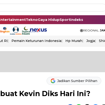
Entertainment
Tekno
Gaya Hidup
Sport
Indeks
REGIONAL:
JA
ut Ri
Pemain Keturunan Indonesia
Hp Murah
Jogja
Shi
Jadikan Sumber Pilihan
buat Kevin Diks Hari Ini?