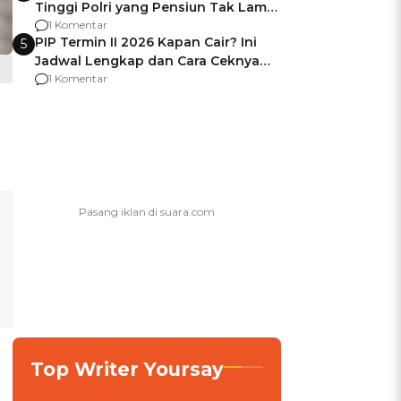
Tinggi Polri yang Pensiun Tak Lama
Usai Jadi Brigjen
1 Komentar
PIP Termin II 2026 Kapan Cair? Ini
5
Jadwal Lengkap dan Cara Ceknya
agar Dana Tidak Hangus!
1 Komentar
Top Writer Yoursay