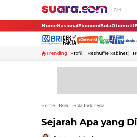
Home
Nasional
Ekonomi
Bola
Otomotif
Trending
Profil
Reshuffle Kabinet
H
Home
Bola
Bola Indonesia
Sejarah Apa yang Di