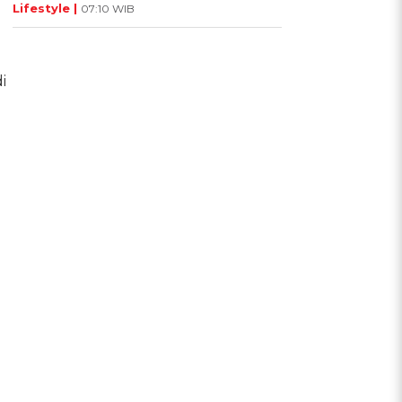
Lifestyle |
07:10 WIB
i