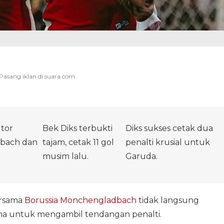
utor
Bek Diks terbukti
Diks sukses cetak dua
dbach dan
tajam, cetak 11 gol
penalti krusial untuk
musim lalu.
Garuda.
rsama
Borussia Monchengladbach
tidak langsung
ma untuk mengambil tendangan penalti.