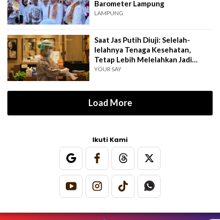
Barometer Lampung
LAMPUNG
Saat Jas Putih Diuji: Selelah-
lelahnya Tenaga Kesehatan,
Tetap Lebih Melelahkan Jadi
Pasien
YOUR SAY
Load More
Ikuti Kami