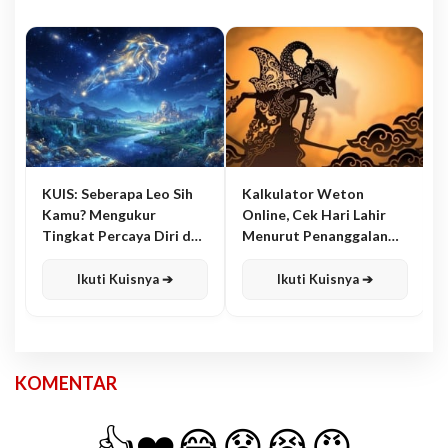
KUIS: Seberapa Leo Sih
Kalkulator Weton
Kamu? Mengukur
Online, Cek Hari Lahir
Tingkat Percaya Diri dan
Menurut Penanggalan
Karisma
Jawa
Ikuti Kuisnya ➔
Ikuti Kuisnya ➔
KOMENTAR
👍
❤️
😂
😧
😭
😡