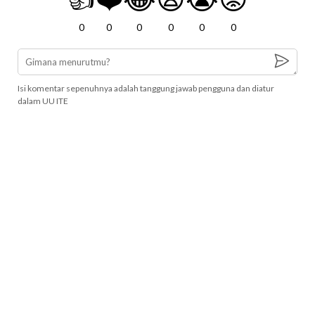
0
0
0
0
0
0
Isi komentar sepenuhnya adalah tanggung jawab pengguna dan diatur
dalam UU ITE