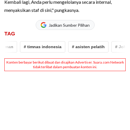
Kembali lagi, Anda perlu mengelolanya secara internal,
menyaksikan staf di sini," pungkasnya.
Jadikan Sumber Pilihan
TAG
dman
# timnas indonesia
# asisten pelatih
# John H