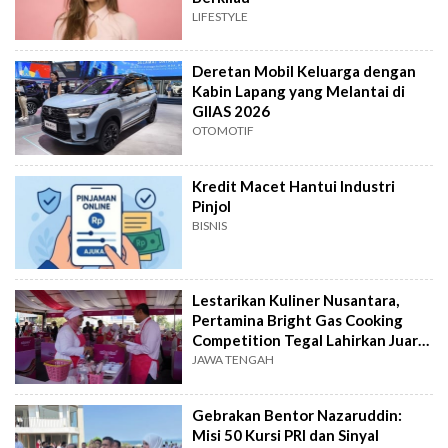
LIFESTYLE
Deretan Mobil Keluarga dengan
Kabin Lapang yang Melantai di
GIIAS 2026
OTOMOTIF
Kredit Macet Hantui Industri
Pinjol
BISNIS
Lestarikan Kuliner Nusantara,
Pertamina Bright Gas Cooking
Competition Tegal Lahirkan Juara
Baru
JAWA TENGAH
Gebrakan Bentor Nazaruddin:
Misi 50 Kursi PRI dan Sinyal