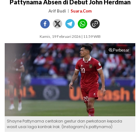
Pattynama Absen di Debut John Herdman
Arif Budi
Suara.Com
Kamis, 19 Februari 2026 | 11:59 WIB
Perbesar
Shayne Pattynama ceritakan gestur dan perkataan kepada
wasit usai laga kontrak Irak. (Instagram/s.pattynama)