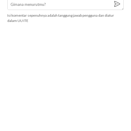
Isi komentar sepenuhnya adalah tanggung jawab pengguna dan diatur
dalam UU ITE