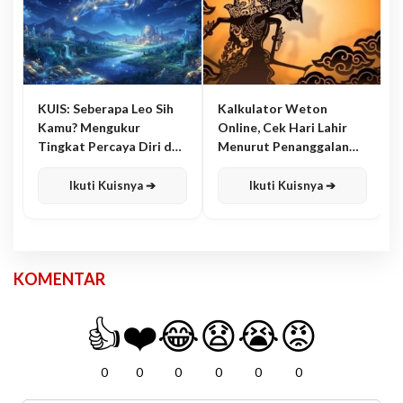
KUIS: Seberapa Leo Sih
Kalkulator Weton
Kamu? Mengukur
Online, Cek Hari Lahir
Tingkat Percaya Diri dan
Menurut Penanggalan
Karisma
Jawa
Ikuti Kuisnya ➔
Ikuti Kuisnya ➔
KOMENTAR
👍
❤️
😂
😧
😭
😡
0
0
0
0
0
0