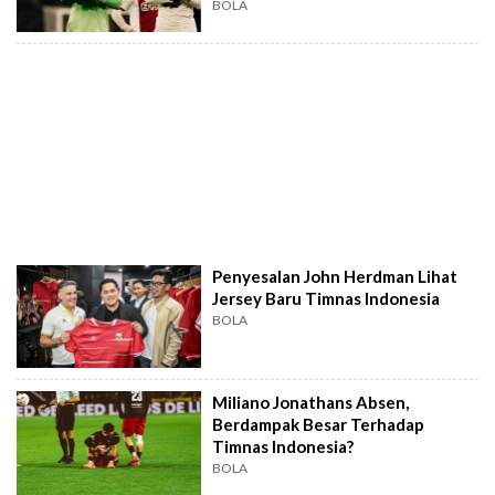
Indonesia
BOLA
Penyesalan John Herdman Lihat
Jersey Baru Timnas Indonesia
BOLA
Miliano Jonathans Absen,
Berdampak Besar Terhadap
Timnas Indonesia?
BOLA