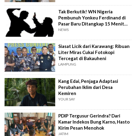
Tak Berkutik! WN Nigeria
Pembunuh Yonkeu Ferdinand di
Pasar Baru Ditangkap 15 Menit
Setelah Kejadian
NEWS
Siasat Licik dari Karawang: Ribuan
Liter Miras Cukai Fotokopi
Tercegat di Bakauheni
LAMPUNG
Kang Edai, Penjaga Adaptasi
Perubahan Iklim dari Desa
Kemiren
YOUR SAY
PDIP Tergusur Gerindra? Dari
Kamar Indekos Bung Karno, Hasto
Kirim Pesan Menohok
JATIM