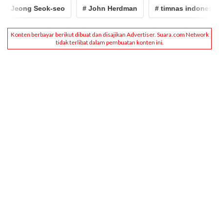
 Jeong Seok-seo
# John Herdman
# timnas indonesia