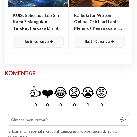
KUIS: Seberapa Leo Sih
Kalkulator Weton
Kamu? Mengukur
Online, Cek Hari Lahir
Tingkat Percaya Diri dan
Menurut Penanggalan
Karisma
Jawa
Ikuti Kuisnya ➔
Ikuti Kuisnya ➔
KOMENTAR
👍
❤️
😂
😧
😭
😡
0
0
0
0
0
0
Isi komentar sepenuhnya adalah tanggung jawab pengguna dan diatur
dalam UU ITE