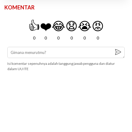
KOMENTAR
👍
❤️
😂
😧
😭
😡
0
0
0
0
0
0
Isi komentar sepenuhnya adalah tanggung jawab pengguna dan diatur
dalam UU ITE