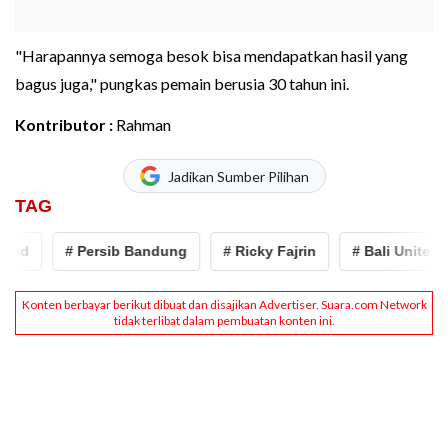
"Harapannya semoga besok bisa mendapatkan hasil yang
bagus juga," pungkas pemain berusia 30 tahun ini.
Kontributor :
Rahman
Jadikan Sumber Pilihan
TAG
ted
# Persib Bandung
# Ricky Fajrin
# Bali United