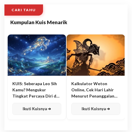
CARI TAHU
Kumpulan Kuis Menarik
KUIS: Seberapa Leo Sih
Kalkulator Weton
Kamu? Mengukur
Online, Cek Hari Lahir
Tingkat Percaya Diri dan
Menurut Penanggalan
Karisma
Jawa
Ikuti Kuisnya ➔
Ikuti Kuisnya ➔