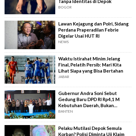
Tanpa Identitas di Depok
BOGOR
Lawan Kejagung dan Polri, Sidang
Perdana Praperadilan Febrie
Digelar Usai HUT RI
NEWS
Waktu Istirahat Minim Jelang
Final, Pelatih Persib: Mari Kita
Lihat Siapa yang Bisa Bertahan
JABAR
Gubernur Andra Soni Sebut
Gedung Baru DPD RI Rp4,1 M
Kebutuhan Daerah, Bukan
Senator
BANTEN
Pelaku Mutilasi Depok Semula
Korban? Polisi Diminta Uji Klaim