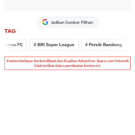
Jadikan Sumber Pilihan
TAG
Arema FC
# BRI Super League
# Persib Bandung
# p