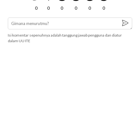
0
0
0
0
0
0
Isi komentar sepenuhnya adalah tanggung jawab pengguna dan diatur
dalam UU ITE