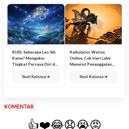
KUIS: Seberapa Leo Sih
Kalkulator Weton
Kamu? Mengukur
Online, Cek Hari Lahir
Tingkat Percaya Diri dan
Menurut Penanggalan
Karisma
Jawa
Ikuti Kuisnya ➔
Ikuti Kuisnya ➔
KOMENTAR
👍
❤️
😂
😧
😭
😡